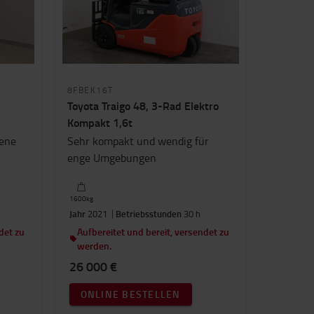
8FBEK16T
Toyota Traigo 48, 3-Rad Elektro
Kompakt 1,6t
bene
Sehr kompakt und wendig für
enge Umgebungen
1600
kg
Jahr
2021
Betriebsstunden
30 h
det zu
Aufbereitet und bereit, versendet zu
werden.
26 000 €
ONLINE BESTELLEN