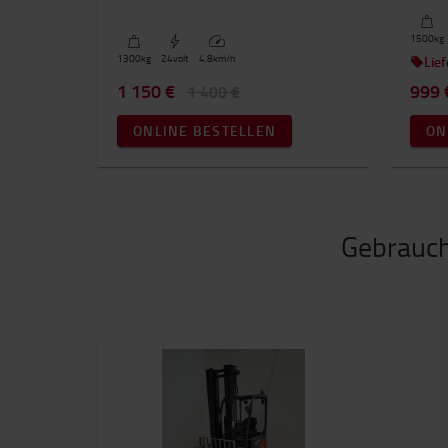
1500
kg
1300
kg
24
volt
4.8
km/h
Lief
1 150 €
999 
1 400 €
ONLINE BESTELLEN
ON
Gebrauch