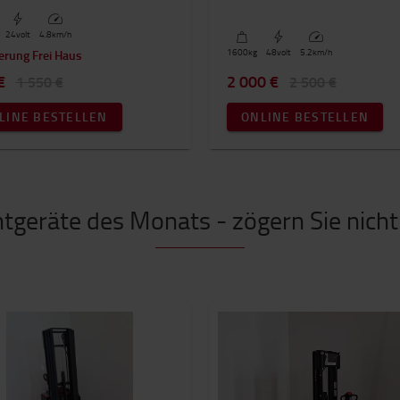
24
volt
4.8
km/h
1600
kg
48
volt
5.2
km/h
erung Frei Haus
€
2 000 €
1 550 €
2 500 €
LINE BESTELLEN
ONLINE BESTELLEN
tgeräte des Monats - zögern Sie nicht 