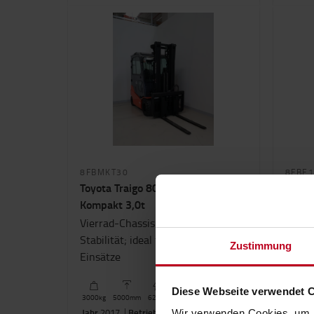
8FBMKT30
8FBE1
Toyota Traigo 80, 4-Rad Elektro
Toyot
Kompakt 3,0t
1,5t
Vierrad-Chassis für maximale
Äußer
Stabilität; ideal für intensive
Zustimmung
Einsätze
Diese Webseite verwendet 
3000
kg
5000
mm
620A
1500
kg
Jahr
2017
Betriebsstunden
3591 h
Jahr
20
Wir verwenden Cookies, um I