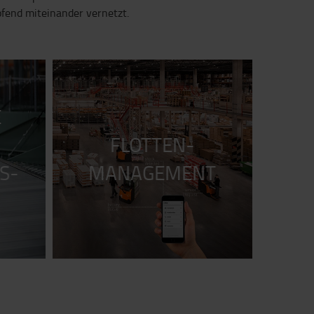
fend miteinander vernetzt.
E
FLOTTEN-
S-
MANAGEMENT