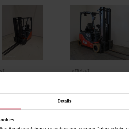
5T
8FBM20T
a Traigo 48, 3-Rad Elektro
Toyota Traigo 48, 4-Rad
Elektrostapler 2,0 t
st kleiner Wenderadius
4-Rad Chassis für maximale
Stabilität; geeignet für intens
Details
Cookies
4300
mm
500AH
2000
kg
19
Betriebsstunden
6437 h
Jahr
2022
Betriebsstunden
335 h
hre Benutzererfahrung zu verbessern, unseren Datenverkehr zu