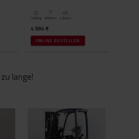
1000
kg
3600
mm
4.5
km/h
4 984 €
ONLINE BESTELLEN
zu lange!