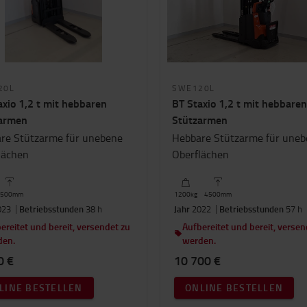
20L
SWE120L
axio 1,2 t mit hebbaren
BT Staxio 1,2 t mit hebbaren
armen
Stützarmen
re Stützarme für unebene
Hebbare Stützarme für une
lächen
Oberflächen
500
mm
1200
kg
4500
mm
23
Betriebsstunden
38 h
Jahr
2022
Betriebsstunden
57 h
ereitet und bereit, versendet zu
Aufbereitet und bereit, versen
den.
werden.
0 €
10 700 €
LINE BESTELLEN
ONLINE BESTELLEN