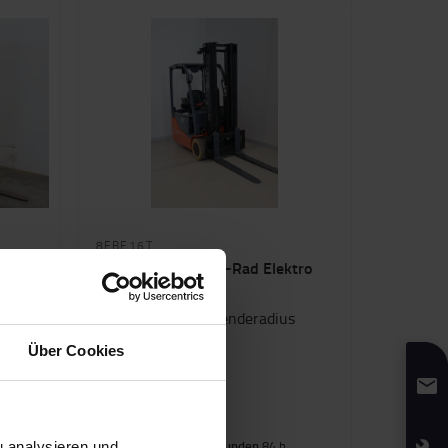
8FBE16T
Toyota Traigo 48, 3-Rad Elektro
1,6t
Äußerst kleiner Wenderadius
ive...
Über Cookies
0
kg
Jahr
2023
Betriebsstunden
84 h
 analysieren und