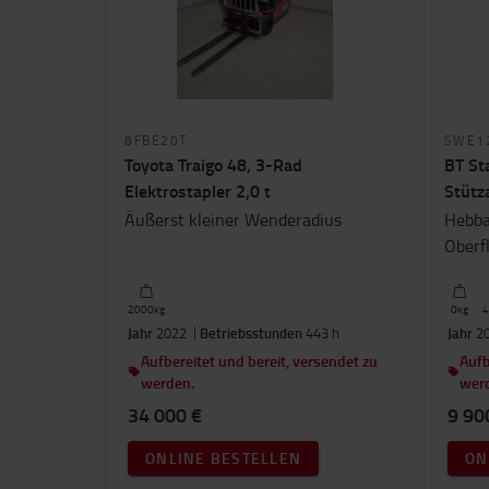
8FBE20T
SWE1
Toyota Traigo 48, 3-Rad
BT St
Elektrostapler 2,0 t
Stütz
Äußerst kleiner Wenderadius
Hebba
Oberf
2000
kg
0
kg
4
Jahr
2022
Betriebsstunden
443 h
Jahr
20
Aufbereitet und bereit, versendet zu
Aufb
werden.
wer
34 000 €
9 90
ONLINE BESTELLEN
ON