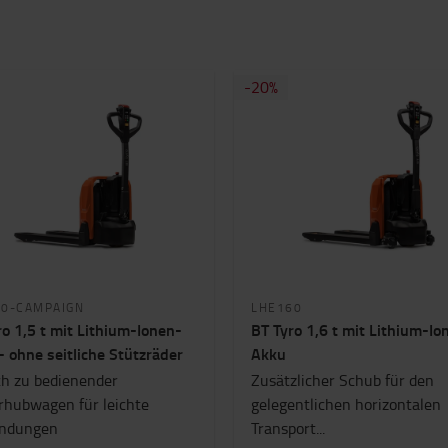
-20%
50-CAMPAIGN
LHE160
ro 1,5 t mit Lithium-Ionen-
BT Tyro 1,6 t mit Lithium-Io
- ohne seitliche Stützräder
Akku
ch zu bedienender
Zusätzlicher Schub für den
rhubwagen für leichte
gelegentlichen horizontalen
ndungen
Transport...