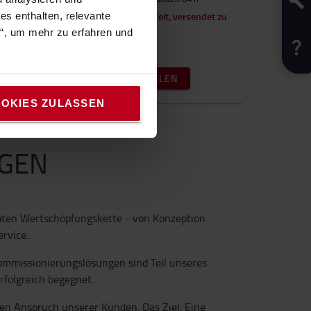
det zu
Aufbereitet und bereit, versendet zu
s enthalten, relevante
werden.
n“, um mehr zu erfahren und
32 000 €
ONLINE BESTELLEN
OKIES ZULASSEN
EGEN
samten Wertschöpfungskette - von Konzeption
rvice.
ommissionierungslösungen sind Teil unseres
rfolgreich begegnet.
en Anspruch unserer Kunden. Das Ziel: Eine