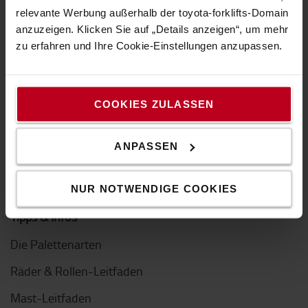
Design von Toyota
relevante Werbung außerhalb der toyota-forklifts-Domain
Presse und News
anzuzeigen. Klicken Sie auf „Details anzeigen“, um mehr
zu erfahren und Ihre Cookie-Einstellungen anzupassen.
Toyota Werte
Der Toyota Way
COOKIES ZULASSEN
Toyota Produktionssystem (TPS)
ANPASSEN
Nachhaltigkeit
Verhaltenskodex
NUR NOTWENDIGE COOKIES
Tipps & Infos
Die Palettenarten
Räder & Rollen-Leitfaden
Mast-Leitfaden