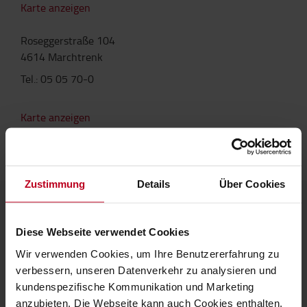
Karte anzeigen
Roseggerstraße 104
4614 Marchtrenk
Tel.: 05 05 70-0
Karte anzeigen
Zustimmung
Details
Über Cookies
Über Toyota
Diese Webseite verwendet Cookies
Karriere
Wir verwenden Cookies, um Ihre Benutzererfahrung zu
verbessern, unseren Datenverkehr zu analysieren und
Darum Toyota!
kundenspezifische Kommunikation und Marketing
anzubieten. Die Webseite kann auch Cookies enthalten,