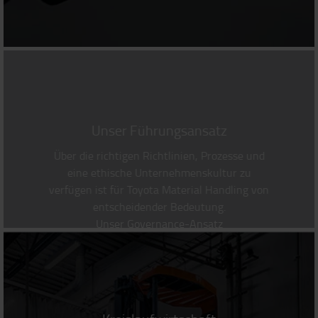
Unser Führungsansatz
Über die richtigen Richtlinien, Prozesse und
eine ethische Unternehmenskultur zu
verfügen ist für Toyota Material Handling von
entscheidender Bedeutung.
Unser Governance-Ansatz