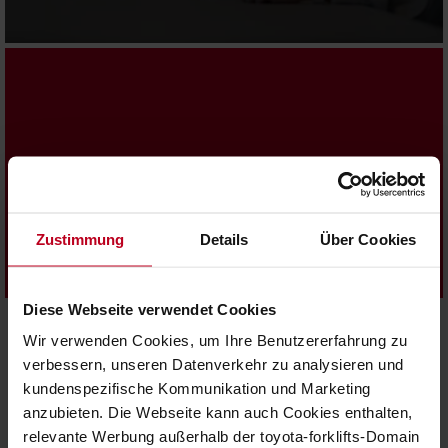
Gesundheit & Sicherheit
Alle unsere Bemühungen zur Verbesserung
unserer Gabelstapler, Lösungen und Prozesse
Zustimmung
Details
Über Cookies
haben ein Hauptziel: maximale Sicherheit für
die Logistik und ihre Mitarbeiter.
OUnsere Sicherheitsvision
Diese Webseite verwendet Cookies
Wir verwenden Cookies, um Ihre Benutzererfahrung zu
Unsere strategischen
verbessern, unseren Datenverkehr zu analysieren und
Nachhaltigkeitsverpflichtungen
kundenspezifische Kommunikation und Marketing
anzubieten. Die Webseite kann auch Cookies enthalten,
Umwelt-, Sozial- und Governance-
Wir integrieren
relevante Werbung außerhalb der toyota-forklifts-Domain
Prinzipien (ESG)
in unsere täglichen Abläufe und unsere