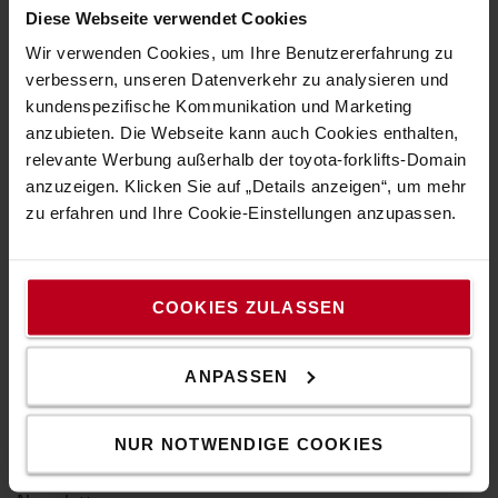
Diese Webseite verwendet Cookies
Nachhaltigkeit
Wir verwenden Cookies, um Ihre Benutzererfahrung zu
Verhaltenskodex
verbessern, unseren Datenverkehr zu analysieren und
kundenspezifische Kommunikation und Marketing
Tipps & Infos
anzubieten. Die Webseite kann auch Cookies enthalten,
relevante Werbung außerhalb der toyota-forklifts-Domain
Die Palettenarten
anzuzeigen. Klicken Sie auf „Details anzeigen“, um mehr
zu erfahren und Ihre Cookie-Einstellungen anzupassen.
Räder & Rollen-Leitfaden
Mast-Leitfaden
Berechnung Resttragfähigkeit
COOKIES ZULASSEN
Kundenservice
ANPASSEN
Kontaktieren Sie uns
NUR NOTWENDIGE COOKIES
Toyota Service