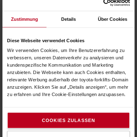
Zustimmung
Details
Über Cookies
Diese Webseite verwendet Cookies
Wir verwenden Cookies, um Ihre Benutzererfahrung zu
Unser Produktprogramm
verbessern, unseren Datenverkehr zu analysieren und
kundenspezifische Kommunikation und Marketing
Informieren Sie sich über unser breites Angebot an
anzubieten. Die Webseite kann auch Cookies enthalten,
Gabelstaplern, Schubmaststaplern,
relevante Werbung außerhalb der toyota-forklifts-Domain
Schmalgangstaplern, Schleppern, Hubwagen &
anzuzeigen. Klicken Sie auf „Details anzeigen“, um mehr
Kommissioniergeräten.
zu erfahren und Ihre Cookie-Einstellungen anzupassen.
Erfahren Sie mehr >
COOKIES ZULASSEN