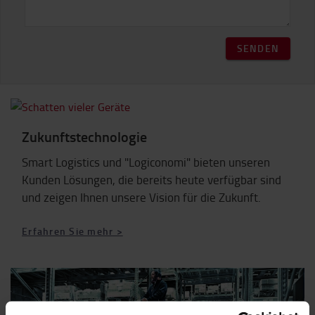
SENDEN
Zukunftstechnologie
Smart Logistics und "Logiconomi" bieten unseren
Kunden Lösungen, die bereits heute verfügbar sind
und zeigen Ihnen unsere Vision für die Zukunft.
Erfahren Sie mehr >