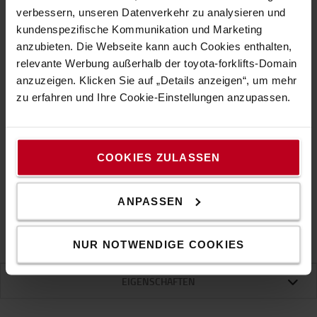
32 000 €
verbessern, unseren Datenverkehr zu analysieren und
kundenspezifische Kommunikation und Marketing
Service hinzufügen
anzubieten. Die Webseite kann auch Cookies enthalten,
relevante Werbung außerhalb der toyota-forklifts-Domain
Service-Paket
anzuzeigen. Klicken Sie auf „Details anzeigen“, um mehr
Keinen Service ausgewählt
zu erfahren und Ihre Cookie-Einstellungen anzupassen.
Frei Haus!
COOKIES ZULASSEN
Aufbereitet und bereit, versendet zu werden.
Status
:
Aufbereitet und bereit, versendet zu werden.
ANPASSEN
IN DEN WARENKORB
KONTAKTIEREN SIE UNS
NUR NOTWENDIGE COOKIES
EIGENSCHAFTEN