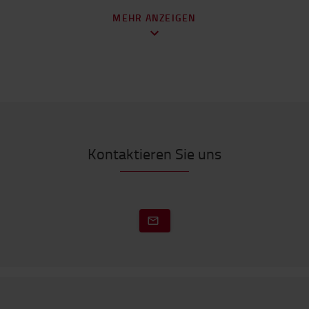
Batteriefüllsystem
CENTRA_FILL_SYS
MEHR ANZEIGEN
Ladegerät
STANDARD
Ladegerät / Ladezeit / Typ
3PHASE_HF
Hubhöhe (mm)
5000
Hubgerüst
Triplex (3-fach)-Mast mit Freihub
(FSW_5000)
Kontaktieren Sie uns
Freihub (mm)
1700
Bauhöhe (mm)
2270
Wetterschutz
NO
Räder
3