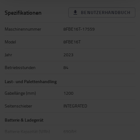
Spezifikationen
BENUTZERHANDBUCH
Maschinennummer
8FBE16T-17559
Model
8FBE16T
Jahr
2023
Betriebsstunden
84
Last- und Palettenhandling
Gabellänge (mm)
1200
Seitenschieber
INTEGRATED
Batterie & Ladegerät
Batterie Kapazität (V/Ah)
690AH