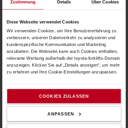
Zustimmung
Details
Über Cookies
Toyota Werte
Der Toyota Way
Diese Webseite verwendet Cookies
Toyota Produktionssystem (TPS)
Wir verwenden Cookies, um Ihre Benutzererfahrung zu
verbessern, unseren Datenverkehr zu analysieren und
Nachhaltigkeit
kundenspezifische Kommunikation und Marketing
Verhaltenskodex
anzubieten. Die Webseite kann auch Cookies enthalten,
relevante Werbung außerhalb der toyota-forklifts-Domain
anzuzeigen. Klicken Sie auf „Details anzeigen“, um mehr
Tipps & Infos
zu erfahren und Ihre Cookie-Einstellungen anzupassen.
Die Palettenarten
Räder & Rollen-Leitfaden
COOKIES ZULASSEN
Mast-Leitfaden
Berechnung Resttragfähigkeit
ANPASSEN