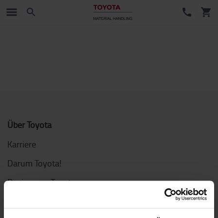
Über Toyota
Karriere
Darum Toyota!
Design von Toyota
Presse und News