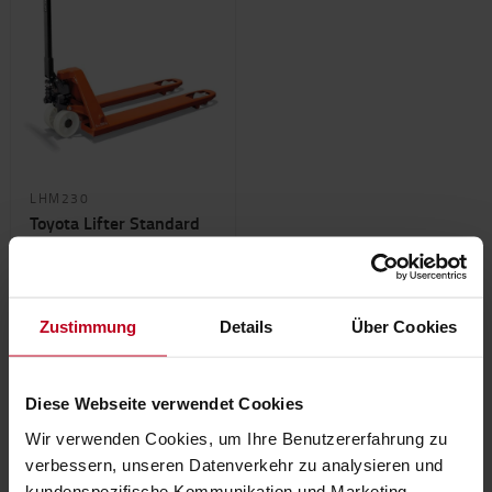
LHM230
Toyota Lifter Standard
2300
kg
200
mm
Zustimmung
Details
Über Cookies
563 €
ONLINE
Diese Webseite verwendet Cookies
BESTELLEN
Wir verwenden Cookies, um Ihre Benutzererfahrung zu
verbessern, unseren Datenverkehr zu analysieren und
kundenspezifische Kommunikation und Marketing