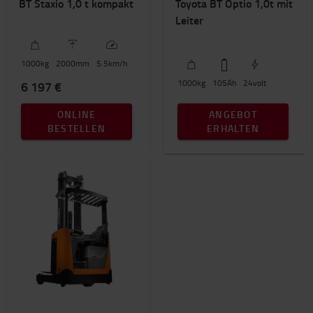
BT Staxio 1,0 t kompakt
Toyota BT Optio 1,0t mit
Leiter
1000
kg
2000
mm
5.5
km/h
1000
kg
105
Ah
24
volt
6 197 €
ONLINE
ANGEBOT
BESTELLEN
ERHALTEN