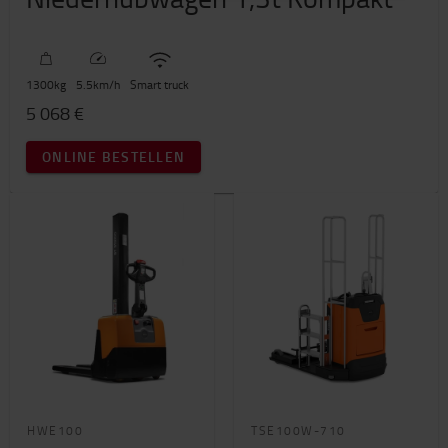
1300
kg
5.5
km/h
Smart truck
5 068 €
ONLINE BESTELLEN
HWE100
TSE100W-710