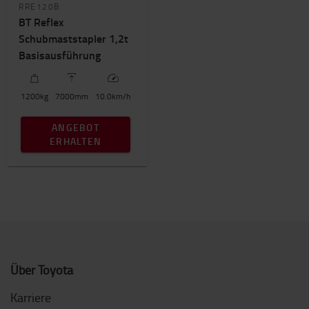
RRE120B
BT Reflex
Schubmaststapler 1,2t
Basisausführung
1200
kg
7000
mm
10.0
km/h
ANGEBOT
ERHALTEN
Über Toyota
Karriere