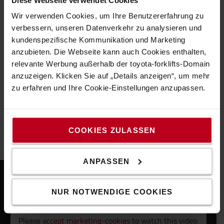
Smart Trucks helfen Ihnen ab sofort, die Zukunft Ihrer
Logistikabläufe zu sichern. Durch die Erfassung und
Wir verwenden Cookies, um Ihre Benutzererfahrung zu
Analyse der Daten Ihrer Smart Trucks können Sie
verbessern, unseren Datenverkehr zu analysieren und
verschiedene Bereiche Ihres Unternehmens
kundenspezifische Kommunikation und Marketing
kontinuierlich optimieren. Sie können den Lebenszyklus
anzubieten. Die Webseite kann auch Cookies enthalten,
Ihrer Geräte verlängern und die Anzahl der Geräte zu
relevante Werbung außerhalb der toyota-forklifts-Domain
bestimmten Zeiten im Jahr optimieren. Zusätzlich
anzuzeigen. Klicken Sie auf „Details anzeigen“, um mehr
erhalten Sie alternative wirtschaftliche Angebote, die
zu erfahren und Ihre Cookie-Einstellungen anzupassen.
Ihren geschäftlichen Anforderungen entsprechen, wie
zum Beispiel Mietgeräte, die nach Stunden bezahlt
werden. Und sogar Informationen über vorbeugende
COOKIES ZULASSEN
Wartung, um Ausfälle in der Zukunft zu vermeiden.
ANPASSEN
NUR NOTWENDIGE COOKIES
Please
accept marketing-cookies
to watch this video.