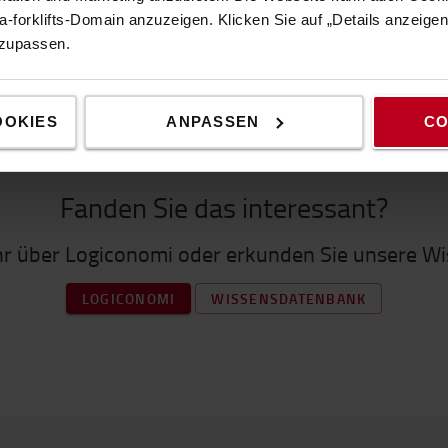
-forklifts-Domain anzuzeigen. Klicken Sie auf „Details anzeige
nzupassen.
OOKIES
ANPASSEN
CO
Fanden Sie das interessant?
hr über Logiconomi oder erkunden Sie unsere W
LOGICONOMI
WISSENSDATENBANK