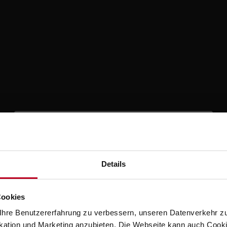
Please
accept marketing-cookies
to watch this video.
Details
Cookies
hre Benutzererfahrung zu verbessern, unseren Datenverkehr zu
tion und Marketing anzubieten. Die Webseite kann auch Cookie