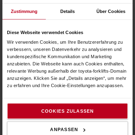
- Wofür wird das Gerät benötigt
- Auf welcher Höhe muss die Ware gelagert werden
Zustimmung
Details
Über Cookies
- Wie schwer ist meine Ware und welche
Resttragfähigkeit ist erforderlich
- Gibt es eine Höhenbeschränkung *
Diese Webseite verwendet Cookies
- Ist eine Laderampe vorhanden **
Wir verwenden Cookies, um Ihre Benutzererfahrung zu
* Unter Höhenbeschränkung verstehen wir die
verbessern, unseren Datenverkehr zu analysieren und
niedrigste Durchfahrtshöhe, unter die ein Gerät
kundenspezifische Kommunikation und Marketing
fahren können muss, sowohl beim Be- und Entladen
anzubieten. Die Webseite kann auch Cookies enthalten,
eines LKWs (wie hoch ist die Verladerampe) als auch
relevante Werbung außerhalb der toyota-forklifts-Domain
im gesamten Einsatzbereich des Gerätes. Wenn
anzuzeigen. Klicken Sie auf „Details anzeigen“, um mehr
beispielsweise Lüftungskanäle oder herabgesetzte
zu erfahren und Ihre Cookie-Einstellungen anzupassen.
Beleuchtungskörper oder andere
Hindernisse/Einschränkungen zwischen
Verladerampe und Arbeitsplatz vorhanden sind.
COOKIES ZULASSEN
** Wie kann das Mietgerät abgeladen werden - ist
ANPASSEN
eine Laderampe vorhanden oder gibt es andere