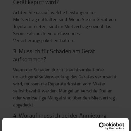
Gerät kaputt wird?
Achten Sie darauf, welche Leistungen im
Mietvertrag enthalten sind. Wenn Sie ein Gerät von
Toyota anmieten, sind im Mietvertrag sowohl das
Service als auch ein umfassendes
Versicherungspaket enthalten.
3. Muss ich für Schäden am Gerät
aufkommen?
Wenn der Schaden durch Unachtsamkeit oder
unsachgemäße Verwendung des Gerätes verursacht
wird, müssen die Reparaturkosten vom Mieter
selbst bezahlt werden. Mängel an Verschleißteilen
oder werkseitige Mängel sind über den Mietvertrag
abgedeckt.
4. Worauf muss ich bei der Anmietung
eines Gerätes achten?