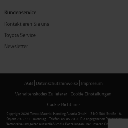
Kundenservice
Kontaktieren Sie uns
Toyota Service
Newsletter
AGB
Datenschutzhinweise
Impressum
Verhaltenskodex Zulieferer
Cookie Einstellungen
Cookie Richtlinie
Copyright 2026 Toyota Material Handling Austria GmbH - IZ NÖ-Süd, Straße 18,
Objekt 79, 2351 Laxenburg - Telefon: 05 05 70 0 | Die angegebenen Preise sind
Nettopreise und gelten ausschließlich für Bestellungen über unseren Online-Shop.