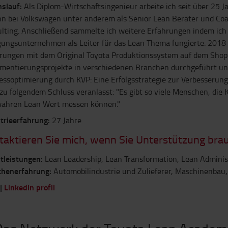
slauf:
Als Diplom-Wirtschaftsingenieur arbeite ich seit über 25 
n bei Volkswagen unter anderem als Senior Lean Berater und Coa
lting. Anschließend sammelte ich weitere Erfahrungen indem ich
gungsunternehmen als Leiter für das Lean Thema fungierte. 2018
rungen mit dem Original Toyota Produktionssystem auf dem Shopf
mentierungsprojekte in verschiedenen Branchen durchgeführt und
essoptimierung durch KVP: Eine Erfolgsstrategie zur Verbesserun
zu folgendem Schluss veranlasst: "Es gibt so viele Menschen, die
ahren Lean Wert messen können."
trieerfahrung:
27 Jahre
taktieren Sie mich, wenn Sie Unterstützung bra
tleistungen:
Lean Leadership, Lean Transformation, Lean Adminis
chenerfahrung:
Automobilindustrie und Zulieferer, Maschinenbau,
|
Linkedin profil