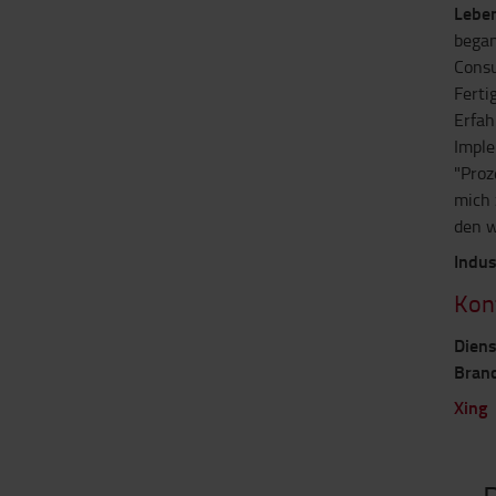
Leben
began
Consu
Ferti
Erfah
Imple
"Proz
mich 
den w
Indus
Kon
Diens
Bran
Xing