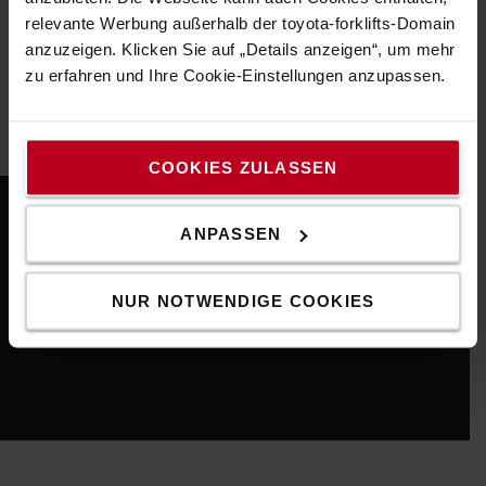
Auftragsstrukturen getestet werden, wobei die reale
relevante Werbung außerhalb der toyota-forklifts-Domain
Fahrzeugsoftware und KI-Modelle in den Prozess
anzuzeigen. Klicken Sie auf „Details anzeigen“, um mehr
eingebunden sind. So können wir die Systemleistung
zu erfahren und Ihre Cookie-Einstellungen anzupassen.
optimieren und testen, um die angestrebte Effizienz zu
erreichen.
COOKIES ZULASSEN
ANPASSEN
NUR NOTWENDIGE COOKIES
Please
accept marketing-cookies
to watch this video.