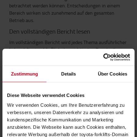
betrachtet werden können. Entscheidungen in einem
Bereich wirken sich zunehmend auf den gesamten
Betrieb aus.
Den vollständigen Bericht lesen
Im vollständigen Bericht wird jedes Thema ausführlicher
behandelt, einschließlich der wichtigsten Trends, die
dahinterstehen, und ihrer praktischen Bedeutung.
ERFAHREN SIE MEHR
Zustimmung
Details
Über Cookies
Frühere Berichte
Trend Report 2025
Diese Webseite verwendet Cookies
Trend Report 2024
Wir verwenden Cookies, um Ihre Benutzererfahrung zu
Trend Report 2023
verbessern, unseren Datenverkehr zu analysieren und
kundenspezifische Kommunikation und Marketing
anzubieten. Die Webseite kann auch Cookies enthalten,
Ihr Interesse ist geweckt?
relevante Werbung außerhalb der toyota-forklifts-Domain