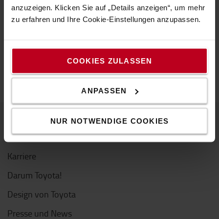
Kontaktieren Sie uns um mehr zu erfahren
anzuzeigen. Klicken Sie auf „Details anzeigen“, um mehr
zu erfahren und Ihre Cookie-Einstellungen anzupassen.
oder entdecken Sie unsere
Wissensdatenbank.
ENTDECKEN SIE UNSERE WISSENSDATENBANK
COOKIES ZULASSEN
ANPASSEN
NUR NOTWENDIGE COOKIES
Über Toyota
Karriere
Darum Toyota!
Design von Toyota
Presse und News