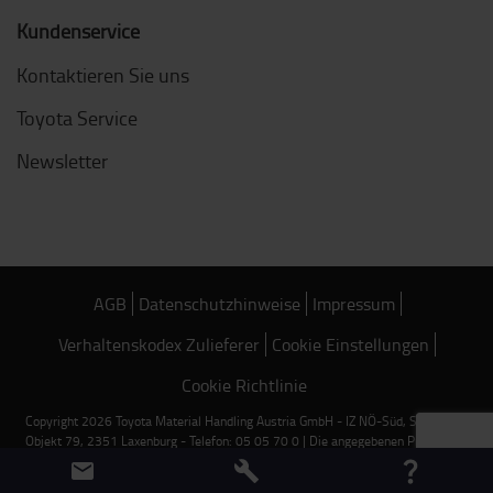
Kundenservice
Kontaktieren Sie uns
Toyota Service
Newsletter
AGB
Datenschutzhinweise
Impressum
Verhaltenskodex Zulieferer
Cookie Einstellungen
Cookie Richtlinie
Copyright 2026 Toyota Material Handling Austria GmbH - IZ NÖ-Süd, Straße 18,
Objekt 79, 2351 Laxenburg - Telefon: 05 05 70 0 | Die angegebenen Preise sind
Nettopreise und gelten ausschließlich für Bestellungen über unseren Online-Shop.