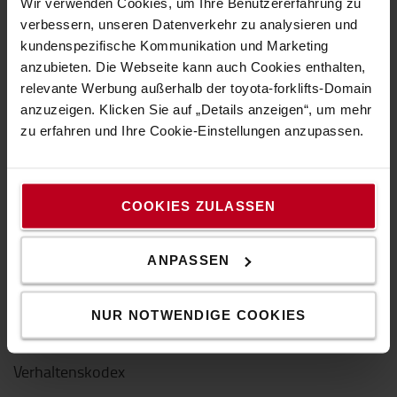
Wir verwenden Cookies, um Ihre Benutzererfahrung zu
verbessern, unseren Datenverkehr zu analysieren und
Über Toyota
kundenspezifische Kommunikation und Marketing
anzubieten. Die Webseite kann auch Cookies enthalten,
Karriere
relevante Werbung außerhalb der toyota-forklifts-Domain
Darum Toyota!
anzuzeigen. Klicken Sie auf „Details anzeigen“, um mehr
zu erfahren und Ihre Cookie-Einstellungen anzupassen.
Design von Toyota
Presse und News
COOKIES ZULASSEN
Toyota Werte
ANPASSEN
Der Toyota Way
Toyota Produktionssystem (TPS)
NUR NOTWENDIGE COOKIES
Nachhaltigkeit
Verhaltenskodex