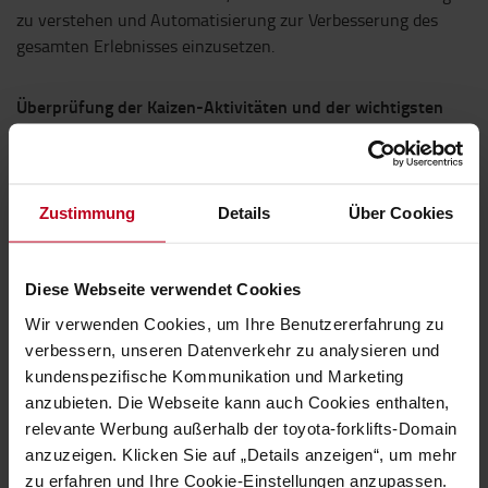
zu verstehen und Automatisierung zur Verbesserung des
gesamten Erlebnisses einzusetzen.
Überprüfung der Kaizen-Aktivitäten und der wichtigsten
Zielindikatoren
Der zweite Tag war der Überprüfung der praktischen TPS-
Anwendung durch Toyota Material Handling Frankreich in
Zustimmung
Details
Über Cookies
ihrem Flottenmanagementzentrum und ihren Büros
gewidmet.
Diese Webseite verwendet Cookies
Kaizen ist ein grundlegendes Konzept von TPS, das die
kontinuierliche Verbesserung betont. Im
Wir verwenden Cookies, um Ihre Benutzererfahrung zu
Flottenmanagementzentrum hatten die Teilnehmenden die
verbessern, unseren Datenverkehr zu analysieren und
Möglichkeit, Kaizen-Aktivitäten aktiv zu erleben. Dieser
kundenspezifische Kommunikation und Marketing
praktische Ansatz ermöglichte es den Teilnehmer*innen zu
anzubieten. Die Webseite kann auch Cookies enthalten,
sehen, wie die Lean-Prinzipien in realen Situationen
relevante Werbung außerhalb der toyota-forklifts-Domain
angewandt werden, um mehr Effizienz und Effektivität zu
anzuzeigen. Klicken Sie auf „Details anzeigen“, um mehr
erreichen.
zu erfahren und Ihre Cookie-Einstellungen anzupassen.