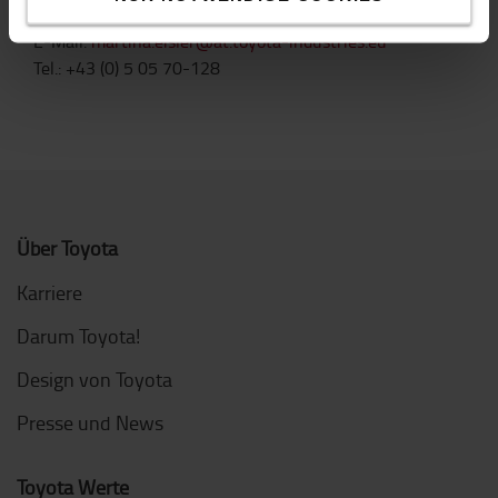
Martina Eisler, PR
E-Mail:
martina.eisler@at.toyota-industries.eu
Tel.: +43 (0) 5 05 70-128
Über Toyota
Karriere
Darum Toyota!
Design von Toyota
Presse und News
Toyota Werte