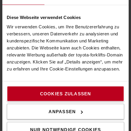
Begleitet wird Kuriyama bei seinem Besuch in Laxenburg von
zwei weiteren hochrangigen Vertretern der europäischen
Unternehmensführung: Ralph Cox, Senior Vice President
Diese Webseite verwendet Cookies
Market Operations, verantwortlich für die Region Central &
Wir verwenden Cookies, um Ihre Benutzererfahrung zu
Eastern Europe sowie Norman Memminger, Vice President
verbessern, unseren Datenverkehr zu analysieren und
Rental & Used, beide Toyota Material Handling Europe.
kundenspezifische Kommunikation und Marketing
Gemeinsam mit dem österreichischen Team sowie Gästen
anzubieten. Die Webseite kann auch Cookies enthalten,
aus Wirtschaft und Politik werden sie die neue
relevante Werbung außerhalb der toyota-forklifts-Domain
Firmenzentrale eröffnen.
anzuzeigen. Klicken Sie auf „Details anzeigen“, um mehr
„Der neue Standort ist ein Meilenstein für unsere
zu erfahren und Ihre Cookie-Einstellungen anzupassen.
Entwicklung in Österreich – funktional, zukunftsorientiert
und mit klarem Fokus auf Servicequalität und Kundennähe“,
betont Zettl. „Dass wir diesen besonderen Moment im
COOKIES ZULASSEN
Beisein der europäischen Führungsspitze feiern dürfen, ist
für uns ein starkes Signal für eine erfolgreiche Zukunft.“
ANPASSEN
Pressekontakt:
NUR NOTWENDIGE COOKIES