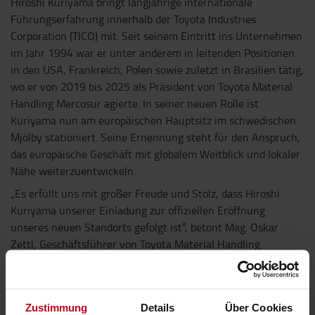
Hiroshi Kuriyama bringt langjährige internationale
Führungserfahrung innerhalb der Toyota Industries
Corporation (TICO) mit. Seit seinem Eintritt ins Unternehmen
im Jahr 1994 war er unter anderem in leitenden Positionen
in den USA, Frankreich, Polen sowie zuletzt in Brasilien tätig,
wo er von 2019 bis 2025 als Präsident von Toyota Material
Handling Mercosur agierte. In seiner neuen Rolle ist
Kuriyama nun am europäischen Hauptsitz im schwedischen
Mjölby stationiert. Seine Ernennung steht für den Anspruch,
das europäische Geschäft mit globalem Weitblick und lokaler
Nähe weiterzuentwickeln.
„Es erfüllt uns mit großer Freude und Stolz, dass Hiroshi
Kuriyama unserer Einladung zur offiziellen Eröffnung
unseres neuen Standorts gefolgt ist“, betont Mag. Oskar
Zettl, Geschäftsführer von Toyota Material Handling
Austria. „Seine Anwesenheit ist ein starkes Zeichen der
Wertschätzung für den österreichischen Markt und ein
wichtiges Signal für die Zukunft unserer Organisation.“
Zustimmung
Details
Über Cookies