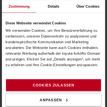
Presse und News
Zustimmung
Details
Über Cookies
Toyota Werte
Diese Webseite verwendet Cookies
Der Toyota Way
Wir verwenden Cookies, um Ihre Benutzererfahrung zu
Toyota Produktionssystem (TPS)
verbessern, unseren Datenverkehr zu analysieren und
kundenspezifische Kommunikation und Marketing
Nachhaltigkeit
anzubieten. Die Webseite kann auch Cookies enthalten,
Verhaltenskodex
relevante Werbung außerhalb der toyota-forklifts-Domain
anzuzeigen. Klicken Sie auf „Details anzeigen“, um mehr
zu erfahren und Ihre Cookie-Einstellungen anzupassen.
Tipps & Infos
Die Palettenarten
Räder & Rollen-Leitfaden
COOKIES ZULASSEN
Mast-Leitfaden
ANPASSEN
Berechnung Resttragfähigkeit