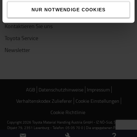
NUR NOTWENDIGE COOKIES
Kundenservice
Kontaktieren Sie uns
Toyota Service
Newsletter
AGB
Datenschutzhinweise
Impressum
Verhaltenskodex Zulieferer
Cookie Einstellungen
Cookie Richtlinie
Copyright 2026 Toyota Material Handling Austria GmbH - IZ NÖ-Süd, Straße 18,
Objekt 79, 2351 Laxenburg - Telefon: 05 05 70 0 | Die angegebenen Preise sind
Nettopreise und gelten ausschließlich für Bestellungen über unseren Online-Shop.