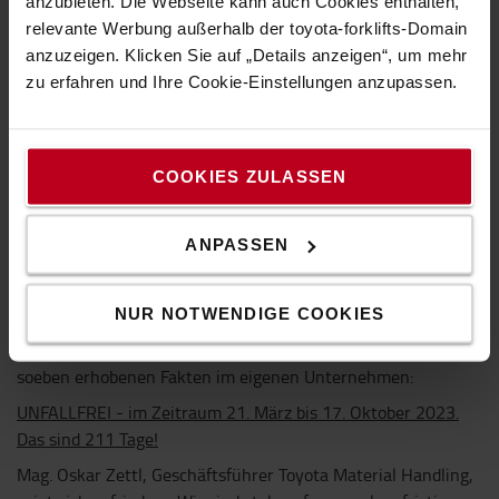
anzubieten. Die Webseite kann auch Cookies enthalten,
digitalen Arbeitsplatzes zu stellen und die digitale Kompetenz
relevante Werbung außerhalb der toyota-forklifts-Domain
der Arbeitnehmer durch kontinuierliche Schulungen zu
anzuzeigen. Klicken Sie auf „Details anzeigen“, um mehr
verbessern, denn nur so sind Mitarbeiter*innen in der Lage
zu erfahren und Ihre Cookie-Einstellungen anzupassen.
den gesamten Leistungsumfang der Systeme auszuschöpfen.
Toyota ist sich der Bedeutung von
Materialtransportschulungen schon lange bewusst und setzt
sich daher an zahlreichen Schulungseinrichtungen in ganz
COOKIES ZULASSEN
Europa dafür ein, dass die Bedeutung und Schaffung sowie
Pflege einer Sicherheitskultur am Arbeitsplatz zum Wohle
ANPASSEN
der Mitarbeiter gefördert wird.
Österreichische Zahlenspiele zur Sicherheitskultur
NUR NOTWENDIGE COOKIES
Wie wichtig kontinuierliche Schulungsmaßnahmen sind,
dokumentiert Toyota Material Handling Austria anhand der
soeben erhobenen Fakten im eigenen Unternehmen:
UNFALLFREI - im Zeitraum 21. März bis 17. Oktober 2023.
Das sind 211 Tage!
Mag. Oskar Zettl, Geschäftsführer Toyota Material Handling,