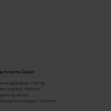
Technische Daten
enntragfähigkeit
:
1500
kg
ax. Hubhöhe
:
7500
mm
pannung
:
48
volt
öchstgeschwindigkeit
:
16,0
km/h