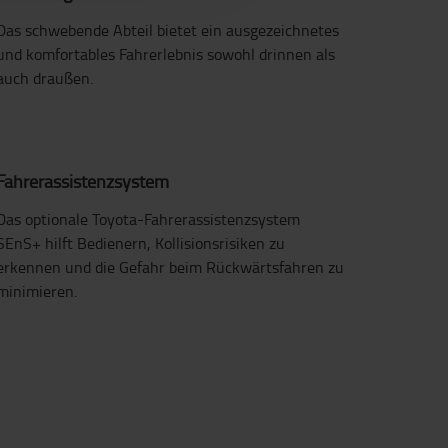
Das schwebende Abteil bietet ein ausgezeichnetes
und komfortables Fahrerlebnis sowohl drinnen als
auch draußen.
Fahrerassistenzsystem
Das optionale Toyota-Fahrerassistenzsystem
SEnS+ hilft Bedienern, Kollisionsrisiken zu
erkennen und die Gefahr beim Rückwärtsfahren zu
minimieren.