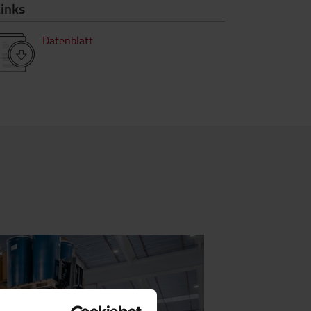
inks
Datenblatt