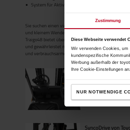
System für Aktive Stabilität (SAS) für sichere A
Zustimmung
Sie suchen einen vielseitigen Elektrostapler mit her
und kleinem Wendekreis für den effizienten Einsat
Traigo48 bietet überragende Leistung sowohl im Inn
Diese Webseite verwendet 
und gewährleistet maximalen Fahrkomfort. Dieser Sta
Wir verwenden Cookies, um I
und verbrauchsarme Einsätze entwickelt.
kundenspezifische Kommunika
Werbung außerhalb der toyota
Ihre Cookie-Einstellungen a
Ergonomische Fahre
Lenkrad, Touchscreen,
mit Blick auf den Bedi
NUR NOTWENDIGE C
und Produktivität entw
SyncoDrive von Toy