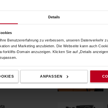
nwendungen
Details
vorragender Manövrierfähigkeit
z in engen Räumen? Der 3-Rad-
en- als auch im Außenbereich
Cookies
pler wurde für energieeffiziente
hre Benutzererfahrung zu verbessern, unseren Datenverkehr zu
tion und Marketing anzubieten. Die Webseite kann auch Cookie
-forklifts-Domain anzuzeigen. Klicken Sie auf „Details anzeige
nzupassen.
rkabine
 Hebeloptionen: Alles wurde
ener für optimalen Komfort
OOKIES
ANPASSEN
CO
ickelt.
ota