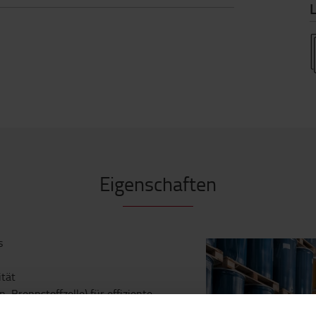
L
Eigenschaften
s
ität
 Brennstoffzelle) für effiziente