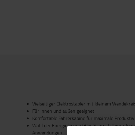
Vielseitiger Elektrostapler mit kleinem Wendekrei
Für innen und außen geeignet
Komfortable Fahrerkabine für maximale Produktiv
Wahl der Energielösung (Blei-Säure, Lithium-Ionen,
Anwendungen