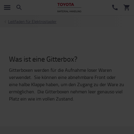
Leitfaden für Elektrostapler
Was ist eine Gitterbox?
Gitterboxen werden für die Aufnahme loser
Ware
n
verwendet.
Sie können eine abnehmbare Front oder
eine halbe Klappe haben, um den Zugang zu de
r
Ware
zu
ermöglichen. Die
Gitterboxen
nehmen leer genauso viel
Platz ein wie
im
voll
en Zustand
.