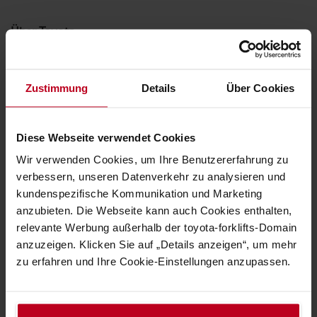
Über Toyota
Karriere
Darum Toyota!
Zustimmung
Details
Über Cookies
Design von Toyota
Diese Webseite verwendet Cookies
Presse und News
Wir verwenden Cookies, um Ihre Benutzererfahrung zu
verbessern, unseren Datenverkehr zu analysieren und
Toyota Werte
kundenspezifische Kommunikation und Marketing
Der Toyota Way
anzubieten. Die Webseite kann auch Cookies enthalten,
relevante Werbung außerhalb der toyota-forklifts-Domain
Toyota Produktionssystem (TPS)
anzuzeigen. Klicken Sie auf „Details anzeigen“, um mehr
zu erfahren und Ihre Cookie-Einstellungen anzupassen.
Nachhaltigkeit
Verhaltenskodex