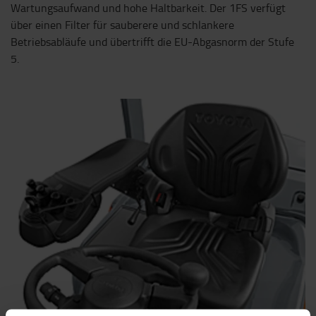
Wartungsaufwand und hohe Haltbarkeit. Der 1FS verfügt
über einen Filter für sauberere und schlankere
Betriebsabläufe und übertrifft die EU-Abgasnorm der Stufe
5.