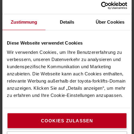
Bequemes Fahren
Zustimmung
Details
Über Cookies
Der verstellbare Sitz mit Lendenwirbel- und Seitenstütze,
der großzügige Fußraum und die einstellbare Lenksäule
stellen für jeden Bediener einen ergonomischen
Diese Webseite verwendet Cookies
Arbeitsplatz dar.
Wir verwenden Cookies, um Ihre Benutzererfahrung zu
verbessern, unseren Datenverkehr zu analysieren und
kundenspezifische Kommunikation und Marketing
anzubieten. Die Webseite kann auch Cookies enthalten,
relevante Werbung außerhalb der toyota-forklifts-Domain
anzuzeigen. Klicken Sie auf „Details anzeigen“, um mehr
zu erfahren und Ihre Cookie-Einstellungen anzupassen.
COOKIES ZULASSEN