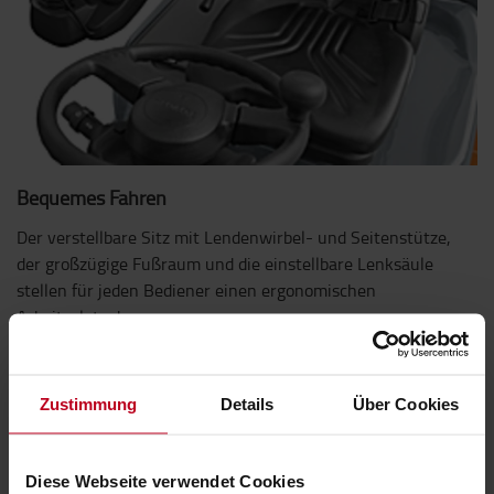
Bequemes Fahren
Der verstellbare Sitz mit Lendenwirbel- und Seitenstütze,
der großzügige Fußraum und die einstellbare Lenksäule
stellen für jeden Bediener einen ergonomischen
Arbeitsplatz dar.
Zustimmung
Details
Über Cookies
Diese Webseite verwendet Cookies