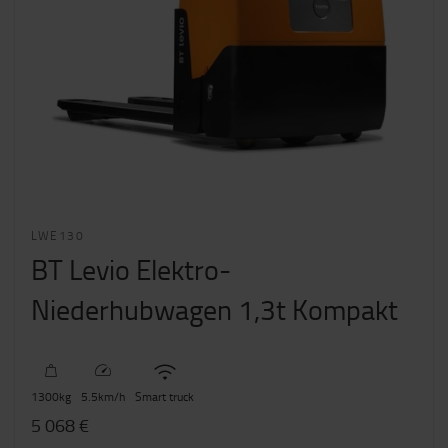
LWE130
BT Levio Elektro-
Niederhubwagen 1,3t Kompakt
1300
kg
5.5
km/h
Smart truck
5 068 €