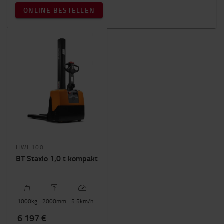
ONLINE BESTELLEN
HWE100
BT Staxio 1,0 t kompakt
1000
kg
2000
mm
5.5
km/h
6 197 €