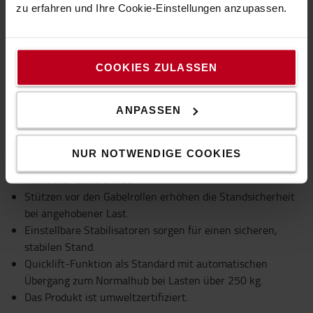
zu erfahren und Ihre Cookie-Einstellungen anzupassen.
Stabile Stützarme
COOKIES ZULASSEN
Robuste Stützarme gewährleisten eine hervorragende
Standsicherheit und hohe Nenntragfähigkeit.
ANPASSEN
Technische Eigenschaften
NUR NOTWENDIGE COOKIES
Manueller Scherenhub.
Stützen vor den Gabelrollen erhöhen die Standsicherheit
bei angehobener Last.
Einstellbare Stabilisatoren sorgen für einen sicheren,
stabilen Stand.
Quicklift-Funktion als Standard mit automatischen
Übergang zum Normalhub bei Lasten über 250 kg.
Das Produkt ist umweltzertifiziert.