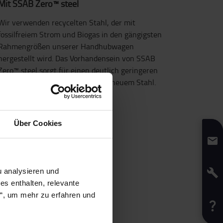
Mit SSAB Zero™ steel
Wir verwenden recycelten Stahl, der mit
fossilfreiem Strom und Biogas in den gängigsten
Rahmengrößen unserer Handhubwagen
hergestellt wird. Das Vorhandensein von SSAB
Zero™ steel sorgt für einen deutlich geringeren
CO2-Fußabdruck im Vergleich zu neuem Stahl.
Über Cookies
 analysieren und
s enthalten, relevante
n“, um mehr zu erfahren und