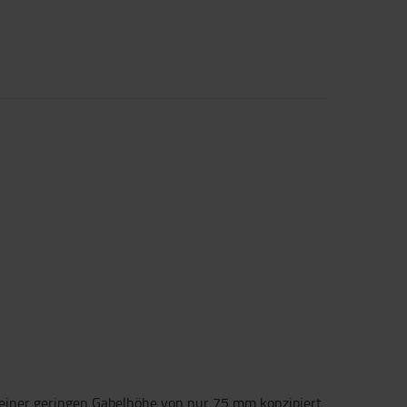
 einer geringen Gabelhöhe von nur 75 mm konzipiert.