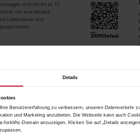
hubwagen sind mit bis zu 12
tattet, um eine bessere
ere Lebensdauer und
gewährleisten.
Details
mm
dem Kunden eine 99-jährige
Cookies
elrahmen, die auf
ntie für die Pumpeneinheit und
hre Benutzererfahrung zu verbessern, unseren Datenverkehr zu
tion und Marketing anzubieten. Die Webseite kann auch Cookie
t – leicht zu manövrieren
-forklifts-Domain anzuzeigen. Klicken Sie auf „Details anzeige
lackierung sorgen für eine
nzupassen.