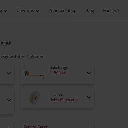
g
Über uns
Zubehör-Shop
Blog
Karriere
Gerät
e ausgewählten Optionen
Gabellänge
1150 mm
Lenkrad
Nylon (Standard)
Service-Paket