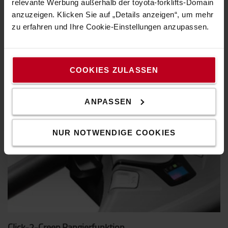
relevante Werbung außerhalb der toyota-forklifts-Domain
Dank Freisicht-Hubgerüst und freiem Blick auf die
anzuzeigen. Klicken Sie auf „Details anzeigen“, um mehr
Gabelspitzen von seiner Position aus, verliert der Bediener
zu erfahren und Ihre Cookie-Einstellungen anzupassen.
das Arbeitsumfeld nie aus den Augen.
COOKIES ZULASSEN
ANPASSEN
NUR NOTWENDIGE COOKIES
Click-2-Creep Rangierfunktion