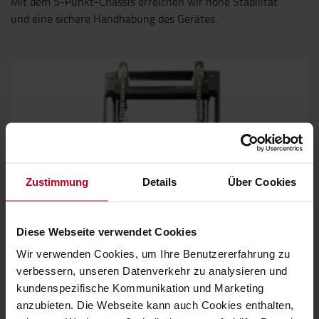
Mit dem 5-Punkt-Chassis erreichen wir hohe Stabilität
und eine sichere Handhabung des Gerätes.
Zustimmung
Details
Über Cookies
Diese Webseite verwendet Cookies
Wir verwenden Cookies, um Ihre Benutzererfahrung zu
verbessern, unseren Datenverkehr zu analysieren und
kundenspezifische Kommunikation und Marketing
Ausgezeichnete Sicht
anzubieten. Die Webseite kann auch Cookies enthalten,