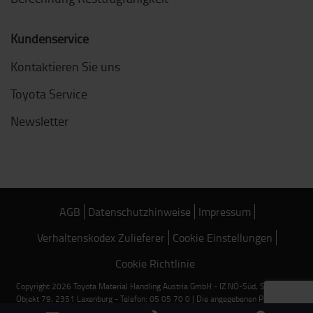
Kundenservice
Kontaktieren Sie uns
Toyota Service
Newsletter
AGB
Datenschutzhinweise
Impressum
Verhaltenskodex Zulieferer
Cookie Einstellungen
Cookie Richtlinie
Copyright 2026 Toyota Material Handling Austria GmbH - IZ NÖ-Süd, Straße 18,
Objekt 79, 2351 Laxenburg - Telefon: 05 05 70 0 | Die angegebenen Preise sind
Nettopreise und gelten ausschließlich für Bestellungen über unseren Online-Shop.