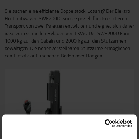
Sie suchen eine effiziente Doppelstock-Lösung? Der Elektro-
Hochhubwagen SWE200D wurde speziell für den sicheren
Transport von zwei Paletten entwickelt und eignet sich daher
ideal zum schnellen Beladen von LKWs. Der SWE200D kann
1000 kg auf den Gabeln und 2000 kg auf den Stützarmen
bewältigen. Die höhenverstellbaren Stützarme ermöglichen
den Einsatz auf unebenen Böden oder Hängen.