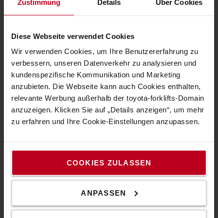
Zustimmung
Details
Über Cookies
Diese Webseite verwendet Cookies
Wir verwenden Cookies, um Ihre Benutzererfahrung zu
Doppelstockausführung für zwei Paletten
verbessern, unseren Datenverkehr zu analysieren und
kundenspezifische Kommunikation und Marketing
Das Gerät wurde speziell für den sicheren Transport von
anzubieten. Die Webseite kann auch Cookies enthalten,
zwei Paletten entwickelt und verdoppelt somit die
relevante Werbung außerhalb der toyota-forklifts-Domain
Produktivität. Dank des kompakten Chassis und der
anzuzeigen. Klicken Sie auf „Details anzeigen“, um mehr
geringen Bauhöhe wird ein effizientes Be- und Entladen
zu erfahren und Ihre Cookie-Einstellungen anzupassen.
von LKWs ermöglicht.
COOKIES ZULASSEN
ANPASSEN