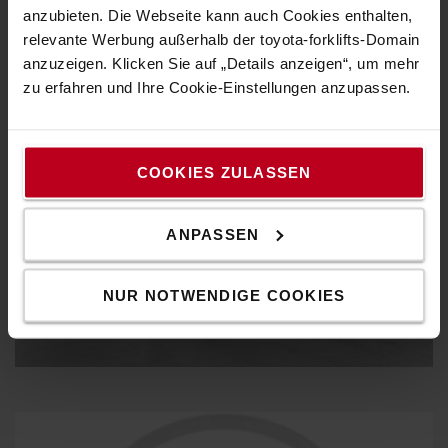
Stapler ideal für den Einsatz in schmalen Gängen - das spart
anzubieten. Die Webseite kann auch Cookies enthalten,
Lagerplatz und kosten.
relevante Werbung außerhalb der toyota-forklifts-Domain
anzuzeigen. Klicken Sie auf „Details anzeigen“, um mehr
zu erfahren und Ihre Cookie-Einstellungen anzupassen.
COOKIES ZULASSEN
ANPASSEN
NUR NOTWENDIGE COOKIES