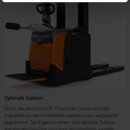
Optimale Traktion
Durch das patentierte BT Powertrak-Chassis wird der
Anpressdruck des Antriebsrads passend zum Lastgewicht
abgestimmt. Das Ergebnis: immer eine optimale Traktion.
Anhand des Gewichts wird auch die Gabelhöhe verstellt,