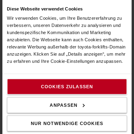
Diese Webseite verwendet Cookies
Wir verwenden Cookies, um Ihre Benutzererfahrung zu
verbessern, unseren Datenverkehr zu analysieren und
kundenspezifische Kommunikation und Marketing
anzubieten. Die Webseite kann auch Cookies enthalten,
relevante Werbung außerhalb der toyota-forklifts-Domain
anzuzeigen. Klicken Sie auf „Details anzeigen“, um mehr
zu erfahren und Ihre Cookie-Einstellungen anzupassen.
Sensi-lift
Über den intuitiv bedienbaren Kippschalter am
Deichselgriff kann der Bediener die Hubgeschwindigkeit
COOKIES ZULASSEN
präzise steuern. Dies ermöglicht einen schnelleren und
effizienteren Arbeitsablauf, da der Bediener jederzeit
ANPASSEN
vollständige Kontrolle über die Last hat. Dies senkt das
Unfall- und Fehlerrisiko – und somit auch die Kosten.
NUR NOTWENDIGE COOKIES