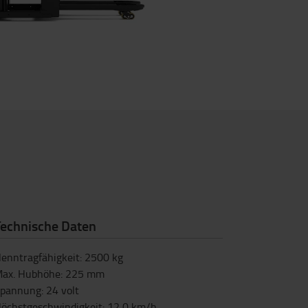
Technische Daten
enntragfähigkeit
:
2500
kg
ax. Hubhöhe
:
225
mm
pannung
:
24
volt
öchstgeschwindigkeit
:
12,0
km/h