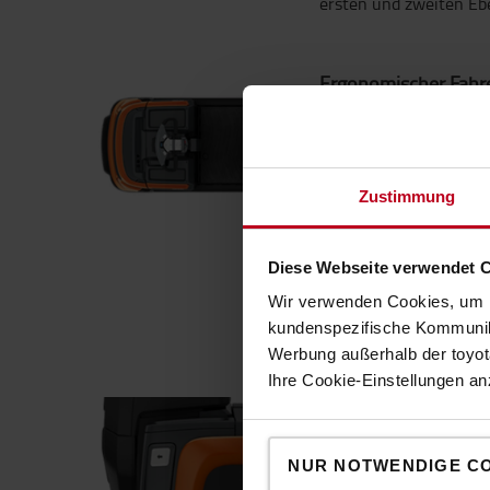
ersten und zweiten Eb
Ergonomischer Fahr
Der großzügige Fahrerb
niedriger Einstiegshöh
bequemer Rückenlehne 
Zustimmung
unterstützt die Kommis
Arbeit.
Diese Webseite verwendet 
Wir verwenden Cookies, um I
kundenspezifische Kommunika
Werbung außerhalb der toyota
Ihre Cookie-Einstellungen a
Mitgängertasten
Mit den optionalen Mit
NUR NOTWENDIGE C
des Kommissionierers 