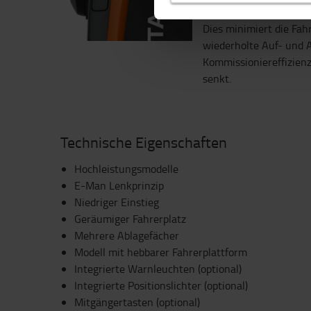
vorwärts bewegen, wä
Dies minimiert die Fah
wiederholte Auf- und A
Kommissioniereffizienz
senkt.
Technische Eigenschaften
Hochleistungsmodelle
E-Man Lenkprinzip
Niedriger Einstieg
Geräumiger Fahrerplatz
Mehrere Ablagefächer
Modell mit hebbarer Fahrerplattform
Integrierte Warnleuchten (optional)
Integrierte Positionslichter (optional)
Mitgängertasten (optional)