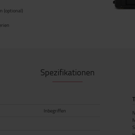
 (optional)
erien
Spezifikationen
Inbegriffen
N
M
S
H