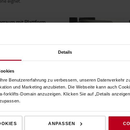
ene eignet.
erraum mit Plattform
ereich mit breitem Einstieg,
e, weichen Kniepolstern und
mit Haltegriffen
Details
sionierer bei ihrer täglichen
Cookies
hre Benutzererfahrung zu verbessern, unseren Datenverkehr zu
tion und Marketing anzubieten. Die Webseite kann auch Cookie
-forklifts-Domain anzuzeigen. Klicken Sie auf „Details anzeige
nzupassen.
gängertasten an der Seite
OOKIES
ANPASSEN
CO
können Bediener ihn