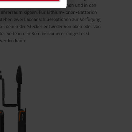
Batteriehaube lässt sich leicht öffnen und in den
Fahrerraum kippen. Für Lithium-Ionen-Batterien
stehen zwei Ladeanschlussoptionen zur Verfügung,
bei denen der Stecker entweder von oben oder von
der Seite in den Kommissionierer eingesteckt
werden kann.