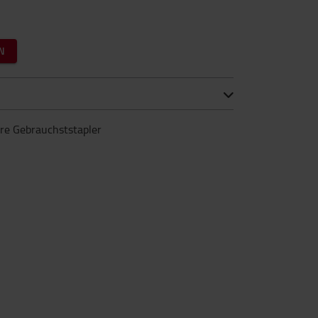
N
ere Gebrauchststapler