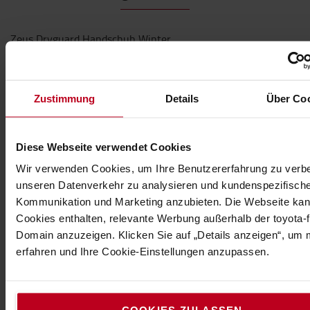
Zeus Dryguard Handschuh Winter
Handschuh aus Synthetikleder für kalte
Umgebungen
Zustimmung
Details
Über Co
Technische Eigenschaften
Handschuh aus PU-Kunstleder für Arbeiten in kalten
Diese Webseite verwendet Cookies
Umgebungen. Ein glatter Winterhandschuh mit einer
Wir verwenden Cookies, um Ihre Benutzererfahrung zu verb
Oberhand aus wind- und wasserabweisendem Taslan
unseren Datenverkehr zu analysieren und kundenspezifisch
und einer robusten Innenseite aus Mikrofleece, die für
Kommunikation und Marketing anzubieten. Die Webseite ka
guten Komfort sorgt. Verstärkte Finger und verstärkter
Cookies enthalten, relevante Werbung außerhalb der toyota-fo
Daumen. Die Isolierung mit HEAT-MX 100g gibt der Hand
Domain anzuzeigen. Klicken Sie auf „Details anzeigen“, um
guten Schutz bei kaltem und nassem Wetter. Zeus ist
erfahren und Ihre Cookie-Einstellungen anzupassen.
wasserdicht mit einer Membrane, die für gute Atmung
sorgt.
Spezifikation