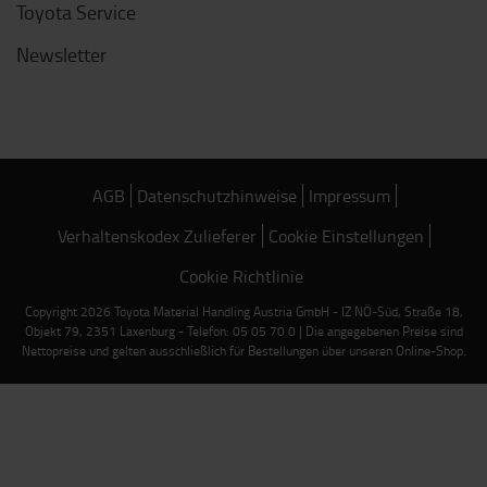
Toyota Service
Newsletter
AGB
Datenschutzhinweise
Impressum
Verhaltenskodex Zulieferer
Cookie Einstellungen
Cookie Richtlinie
Copyright 2026 Toyota Material Handling Austria GmbH - IZ NÖ-Süd, Straße 18,
Objekt 79, 2351 Laxenburg - Telefon: 05 05 70 0 | Die angegebenen Preise sind
Nettopreise und gelten ausschließlich für Bestellungen über unseren Online-Shop.