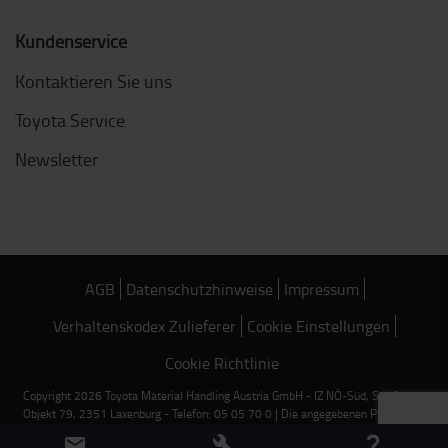
Kundenservice
Kontaktieren Sie uns
Toyota Service
Newsletter
AGB
Datenschutzhinweise
Impressum
Verhaltenskodex Zulieferer
Cookie Einstellungen
Cookie Richtlinie
Copyright 2026 Toyota Material Handling Austria GmbH - IZ NÖ-Süd, Straße 18,
Objekt 79, 2351 Laxenburg - Telefon: 05 05 70 0 | Die angegebenen Preise sind
Nettopreise und gelten ausschließlich für Bestellungen über unseren Online-Shop.