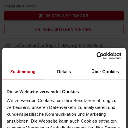
Preise ohne MwSt.
IN DEN WARENKORB
KONTAKTIEREN SIE UNS
Lieferzeit auf Anfrage.
(+
8,90 € pro Bestellung
)
EIGENSCHAFTEN
Zustimmung
Details
Über Cookies
Diese Webseite verwendet Cookies
Eigenschaften
Wir verwenden Cookies, um Ihre Benutzererfahrung zu
verbessern, unseren Datenverkehr zu analysieren und
Wasserfüllschlauch und Endkappe für
kundenspezifische Kommunikation und Marketing
Batteriefüllsystem
anzubieten. Die Webseite kann auch Cookies enthalten,
relevante Werbung außerhalb der toyota-forklifts-Domain