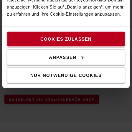
Technische Eigenschaften
anzuzeigen. Klicken Sie auf „Details anzeigen“, um mehr
zu erfahren und Ihre Cookie-Einstellungen anzupassen.
*Farbe: Transparent*Material: PVC
Spezifikation
Länge
:
1
m
COOKIES ZULASSEN
ANPASSEN
Beliebtes Zubehör
NUR NOTWENDIGE COOKIES
ENTDECKEN SIE UNSER ZUBEHÖR-SHOP