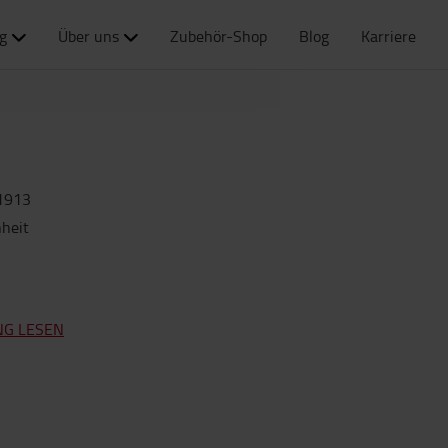
g
Über uns
Zubehör-Shop
Blog
Karriere
1913
nheit
NG LESEN