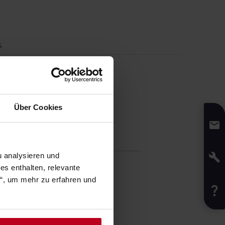
S
Über Cookies
fikation
 analysieren und
ht
:
170
g
s enthalten, relevante
6,8
cm
n“, um mehr zu erfahren und
:
3,9
cm
:
4
cm