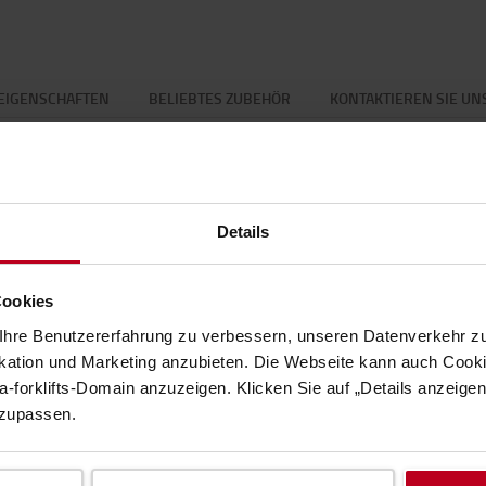
EIGENSCHAFTEN
BELIEBTES ZUBEHÖR
KONTAKTIEREN SIE UN
Eigenschaften
Details
tweite bis zu 55 m *68 x 39 x40 mm
Spezi
Cookies
ng
hre Benutzererfahrung zu verbessern, unseren Datenverkehr zu
Gewic
tion und Marketing anzubieten. Die Webseite kann auch Cookie
Höhe
:
-forklifts-Domain anzuzeigen. Klicken Sie auf „Details anzeige
Breite
nzupassen.
Länge
r-Technologie. Das bedeutet, dass Sie sowohl den
rien verwenden können. Dimmbar und mit