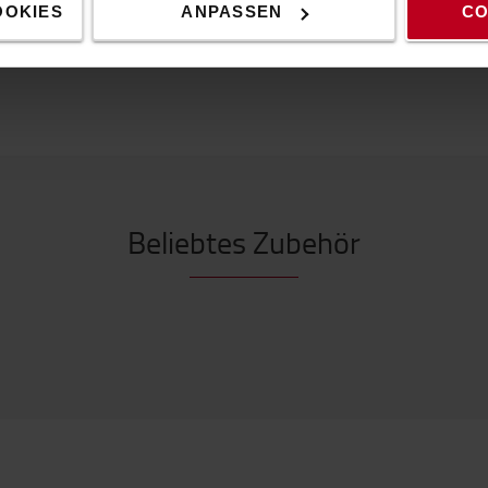
ohne Stirnband befestigt werden. Gummiertes Kopfband
OOKIES
ANPASSEN
CO
Beliebtes Zubehör