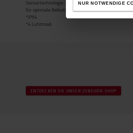
Sensortechnologie. Kann auch mit einem Magneten 
NUR NOTWENDIGE C
für optimale Befestigung.
*IP54
*4 Lichtmodi
ENTDECKEN SIE UNSER ZUBEHÖR-SHOP