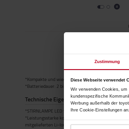
Zustimmung
*Kompakte und wiederaufladbare Stirnlampe *Leuch
Diese Webseite verwendet 
*Batteriedauer: 2 bis 10 Stunden, je nach Verwendu
Wir verwenden Cookies, um I
kundenspezifische Kommunika
Technische Eigenschaften
Werbung außerhalb der toyota
Ihre Cookie-Einstellungen a
*STIRNLAMPE LED 500LM
*Leistungsstarke kompakte Stirnlampe mit Dual-Powe
mitgelieferten Li-Ionen-Akku als auch 3 AAA-Batte