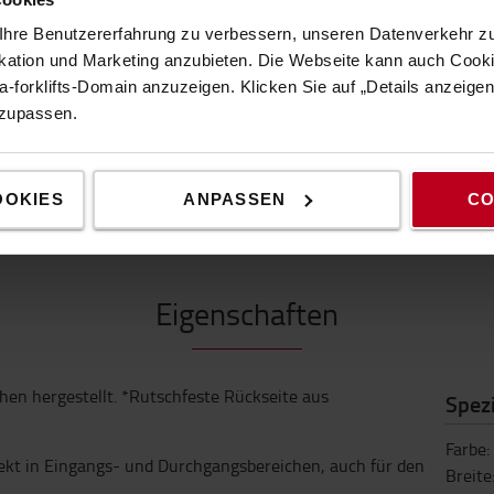
1 Wird auf Rückstand ges
hre Benutzererfahrung zu verbessern, unseren Datenverkehr zu
Produktgarantie
tion und Marketing anzubieten. Die Webseite kann auch Cookie
-forklifts-Domain anzuzeigen. Klicken Sie auf „Details anzeige
nzupassen.
EIGENSCHAFTEN
OOKIES
ANPASSEN
CO
Eigenschaften
chen hergestellt. *Rutschfeste Rückseite aus
Spezi
Farbe
:
ekt in Eingangs- und Durchgangsbereichen, auch für den
Breite