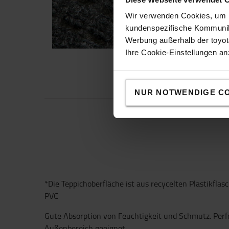
Wir verwenden Cookies, um I
kundenspezifische Kommunika
Werbung außerhalb der toyota
Ihre Cookie-Einstellungen a
NUR NOTWENDIGE C
*Die Teppichoberfläche ist aus recycelten Plastikflas
PVC
Gute Absorption von Feuchtigkeit und Schmutz. Perf
Außenbereich geeignet.