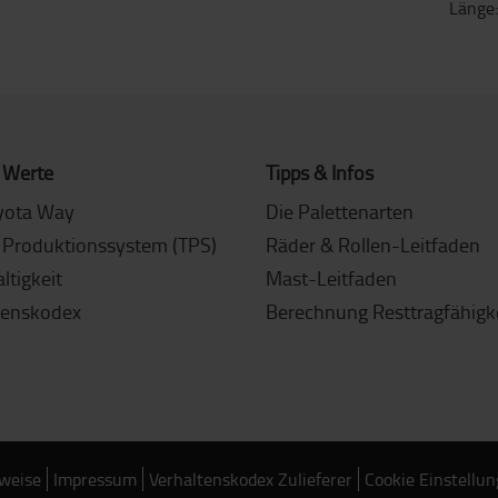
Länge
 Werte
Tipps & Infos
yota Way
Die Palettenarten
 Produktionssystem (TPS)
Räder & Rollen-Leitfaden
ltigkeit
Mast-Leitfaden
tenskodex
Berechnung Resttragfähigk
weise
Impressum
Verhaltenskodex Zulieferer
Cookie Einstellu