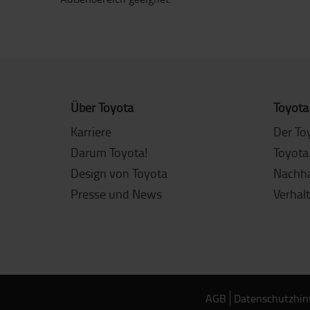
Über Toyota
Toyota
Karriere
Der To
Darum Toyota!
Toyota
Design von Toyota
Nachha
Presse und News
Verhal
AGB
Datenschutzhin