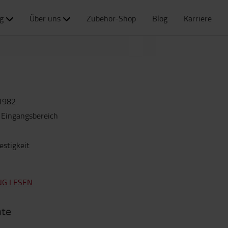
g
Über uns
Zubehör-Shop
Blog
Karriere
1982
 Eingangsbereich
estigkeit
NG LESEN
nte