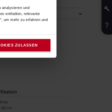
etzt
 analysieren und
s enthalten, relevante
n“, um mehr zu erfahren und
OKIES ZULASSEN
fikation
Grau
:
90
cm