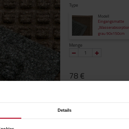
Type
Modell
Eingangsmatte
„Wasserabsorptio
grau 90x150cm
Menge
78 €
78 € / pro Stück
Preise ohne MwSt.
IN DEN WARENKORB
Details
Lieferzeit auf Anfrage.
(+
8
Cookies