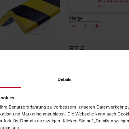
Gelb/Schwarz Typ
A+
Menge
87 €
87 € / pro Stück
Preise ohne MwSt.
IN DEN WARENKORB
Details
Lieferzeit auf Anfrage.
(+
8
Cookies
1 Wird auf Rückstand ges
hre Benutzererfahrung zu verbessern, unseren Datenverkehr zu
tion und Marketing anzubieten. Die Webseite kann auch Cookie
-forklifts-Domain anzuzeigen. Klicken Sie auf „Details anzeige
EIGENSCHAFTEN
nzupassen.