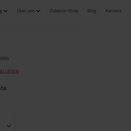
g
Über uns
Zubehör-Shop
Blog
Karriere
1894
NG LESEN
nte