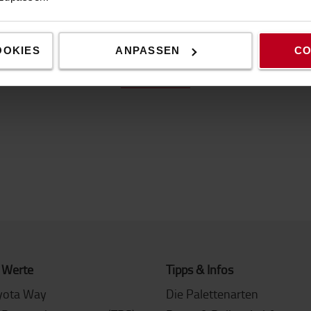
OOKIES
ANPASSEN
CO
Eigenschaften
 Werte
Tipps & Infos
yota Way
Die Palettenarten