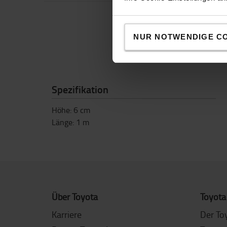
NUR NOTWENDIGE C
Spezifikation
Höhe
:
6
cm
Länge
:
1
m
Über Toyota
Toyota
Karriere
Der To