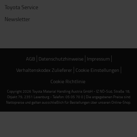
Toyota Service
Newsletter
AGB
Datenschutzhinweise
Impressum
Verhaltenskodex Zulieferer
Cookie Einstellungen
Cookie Richtlinie
Copyright 2026 Toyota Material Handling Austria GmbH - IZ NÖ-Süd, Straße 18,
Objekt 79, 2351 Laxenburg - Telefon: 05 05 70 0 | Die angegebenen Preise sind
Nettopreise und gelten ausschließlich für Bestellungen über unseren Online-Shop.