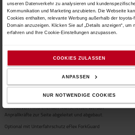
unseren Datenverkehr zu analysieren und kundenspezifisch
Kommunikation und Marketing anzubieten. Die Webseite ka
Eigenschaften
Cookies enthalten, relevante Werbung außerhalb der toyota-fo
Domain anzuzeigen. Klicken Sie auf „Details anzeigen“, um
erfahren und Ihre Cookie-Einstellungen anzupassen.
Schützt stoßanfällige Regalstrukturen, wie zum
Beispiel die Regalrahmen an der Stirnseite von
Regalreihen, beim Anprall von rangierenden
Flurförderzeugen. Der eFlex-Regalendschutz
COOKIES ZULASSEN
Doppelt absorbiert wiederholte Stöße von
Fahrzeugen mit niedrigem Schwerpunkt, leitet die
ANPASSEN
Anprallenergie ab und verhindert so Schäden an
Regalsystemen. Die runden Endpfosten sorgen für
einen besonders effektiven Schutz an den
NUR NOTWENDIGE COOKIES
stoßanfälligen Barriere-Enden. Durch die
innovativen mitdrehenden Manschetten werden
Anprallkräfte zur Seite abgeleitet und abgebaut.
Optional mit Unterfahrschutz eFlex ForkGuard