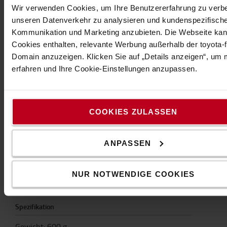
Wir verwenden Cookies, um Ihre Benutzererfahrung zu verb
unseren Datenverkehr zu analysieren und kundenspezifisch
Kommunikation und Marketing anzubieten. Die Webseite ka
Eigenschaften
Cookies enthalten, relevante Werbung außerhalb der toyota-fo
Domain anzuzeigen. Klicken Sie auf „Details anzeigen“, um
erfahren und Ihre Cookie-Einstellungen anzupassen.
Die Skipper Halter für Desinfektionsmittel ist für
Bereiche, in denen Desinfektionsmittel und andere
Gele und Cremes benötigt werden, wie z,B.
Baustellen, hygienisch empfindliche Umgebungen,
COOKIES ZULASSEN
und Küchen. Der Halter kann einfach an anderen
Skipper Produkte, wie z.B. Wandhalterungen,
Saugnapfhalterungen oder den Gurtbändern
ANPASSEN
befestigt werden.
NUR NOTWENDIGE COOKIES
Spenderflasche und Montagehalterungen nicht im
Lieferumfang enthalten.
Spezifikation
Gewicht
:
600
g