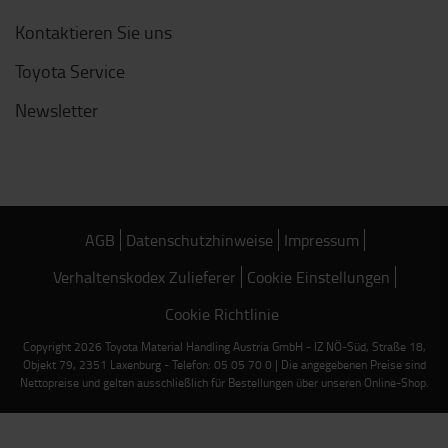
Kontaktieren Sie uns
Toyota Service
Newsletter
AGB
Datenschutzhinweise
Impressum
Verhaltenskodex Zulieferer
Cookie Einstellungen
Cookie Richtlinie
Copyright 2026 Toyota Material Handling Austria GmbH - IZ NÖ-Süd, Straße 18,
Objekt 79, 2351 Laxenburg - Telefon: 05 05 70 0 | Die angegebenen Preise sind
Nettopreise und gelten ausschließlich für Bestellungen über unseren Online-Shop.