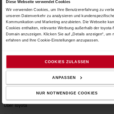
Diese Webseite verwendet Cookies
einziehbaren Absperrbändern. Jede Skipper-Einheit
enthält 9 m (30′) langlebiges, gut sichtbares
Wir verwenden Cookies, um Ihre Benutzererfahrung zu verb
Gewebeband und wird von Gesundheits- und
unseren Datenverkehr zu analysieren und kundenspezifisch
Sicherheitsexperten auf der ganzen Welt
Kommunikation und Marketing anzubieten. Die Webseite ka
verwendet.
Cookies enthalten, relevante Werbung außerhalb der toyota-fo
Domain anzuzeigen. Klicken Sie auf „Details anzeigen“, um
Technische Eigenschaften
erfahren und Ihre Cookie-Einstellungen anzupassen.
Im Kit enthalten:
*2xSkipper Pfosten & Basis System
*1xSkipper-Einheiten
COOKIES ZULASSEN
*1xSkipper-Attrappe
ANPASSEN
NUR NOTWENDIGE COOKIES
Über Toyota