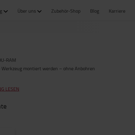
g
Über uns
Zubehör-Shop
Blog
Karriere
0U-RAM
e Werkzeug montiert werden – ohne Anbohren
NG LESEN
nte