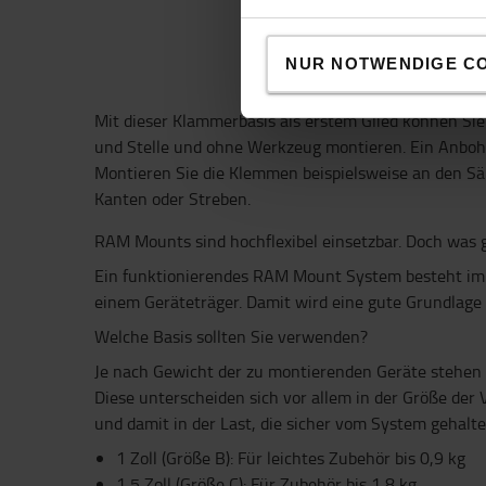
NUR NOTWENDIGE C
Mit dieser Klammerbasis als erstem Glied können Si
und Stelle und ohne Werkzeug montieren. Ein Anbohr
Montieren Sie die Klemmen beispielsweise an den Sä
Kanten oder Streben.
RAM Mounts sind hochflexibel einsetzbar. Doch was 
Ein funktionierendes RAM Mount System besteht imm
einem Geräteträger. Damit wird eine gute Grundlage f
Welche Basis sollten Sie verwenden?
Je nach Gewicht der zu montierenden Geräte stehen
Diese unterscheiden sich vor allem in der Größe der V
und damit in der Last, die sicher vom System gehalt
1 Zoll (Größe B): Für leichtes Zubehör bis 0,9 kg
1,5 Zoll (Größe C): Für Zubehör bis 1,8 kg