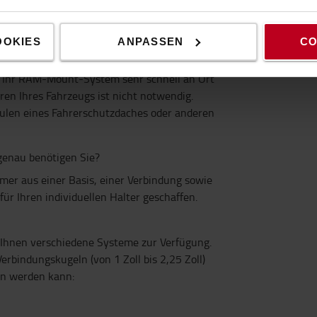
Eigenschaften
OOKIES
ANPASSEN
CO
e Ihr RAM-Mount-System sehr schnell an Ort
en Ihres Fahrzeugs ist nicht notwendig.
ulen eines Fahrerschutzdaches oder anderen
genau benötigen Sie?
er aus einer Basis, einer Verbindung sowie
ür Ihren individuellen Halter geschaffen.
 Ihnen verschiedene Systeme zur Verfügung.
erbindungskugeln (von 1 Zoll bis 2,25 Zoll)
en werden kann: