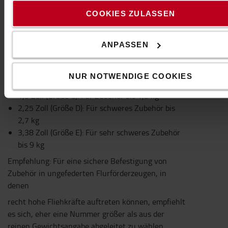
Diese unterscheiden sich vor allem in der Größe
COOKIES ZULASSEN
der Verbindungskugeln (von 1 Zoll bis 3,38 Zoll)
und
ANPASSEN
damit in der Last, die sicher vom System gehalten
werden kann:
NUR NOTWENDIGE COOKIES
1 Zoll (Größe B): Für leichtes Zubehör bis 0,9 kg
1,5 Zoll (Größe C): Für Zubehör bis 1,8 kg
2,25 Zoll (Größe D): Für schweres Zubehör bis
2,7 kg
3,38 Zoll (Größe E): Für sehr schweres Zubehör
bis 9 kg
Empfehlung: Für eine sichere Befestigung von
Zubehör in ungefederten Flurförderzeugen, in
denen
recht hohe Fliehkräfte auftreten können, empfiehlt
es sich, eher eine Nummer größer als aus der
reinen Gewichtsangabe abgeleitet zu wählen.