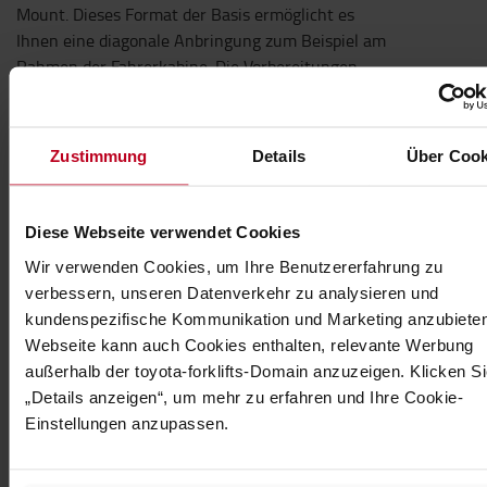
Mount. Dieses Format der Basis ermöglicht es
Ihnen eine diagonale Anbringung zum Beispiel am
Rahmen der Fahrerkabine. Die Vorbereitungen
folgen dem Industriestandard AMPS (es werden
lediglich zwei Bohrungen des Schemas verwendet).
Zustimmung
Details
Über Cook
RAM Mounts sind hochflexibel einsetzbar. Doch
was genau benötigen Sie?
Ein funktionierendes RAM Mount System besteht
Diese Webseite verwendet Cookies
immer aus einer Basis, einer Verbindung sowie
Wir verwenden Cookies, um Ihre Benutzererfahrung zu
einem Geräteträger. Damit wird eine gute
verbessern, unseren Datenverkehr zu analysieren und
Grundlage
kundenspezifische Kommunikation und Marketing anzubieten
für Ihren individuellen Halter geschaffen.
Webseite kann auch Cookies enthalten, relevante Werbung
Welche Basis sollten Sie verwenden?
außerhalb der toyota-forklifts-Domain anzuzeigen. Klicken Si
„Details anzeigen“, um mehr zu erfahren und Ihre Cookie-
Je nach Gewicht der zu montierenden Geräte
Einstellungen anzupassen.
stehen Ihnen verschiedene Systeme zur
Verfügung.