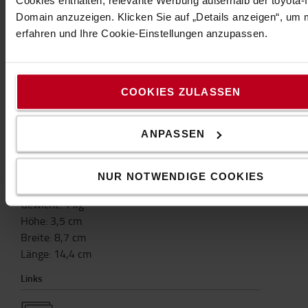
Domain anzuzeigen. Klicken Sie auf „Details anzeigen“, um
*Laser = grüne Laserlinie
erfahren und Ihre Cookie-Einstellungen anzupassen.
*Lasersicherheitsklasse = 1 M (keine Gefahr für die
Augen)
*Betriebsdauer im Dauerbetrieb = min. 20 Stunden
*Stromversorgung = Batterie
COOKIES ZULASSEN
*Energiesparmodus = COBRA ist inaktiv, wenn der
Hochhubwagen nicht in Betrieb ist. Wird automatisch
ANPASSEN
aktiviert, wenn er in Bewegung ist
*Einsatzbereich = Für den Innenbereich konzipiert
NUR NOTWENDIGE COOKIES
Spezifikation
Gewicht
:
1
kg
Höhe
:
3,5
cm
Breite
:
8,7
cm
Länge
:
14,4
cm
Links