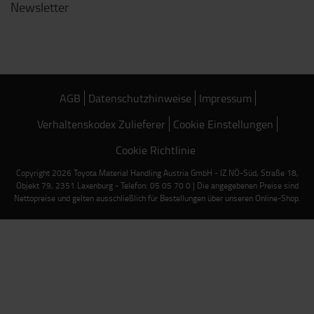
Newsletter
AGB
Datenschutzhinweise
Impressum
Verhaltenskodex Zulieferer
Cookie Einstellungen
Cookie Richtlinie
Copyright 2026 Toyota Material Handling Austria GmbH - IZ NÖ-Süd, Straße 18,
Objekt 79, 2351 Laxenburg - Telefon: 05 05 70 0 | Die angegebenen Preise sind
Nettopreise und gelten ausschließlich für Bestellungen über unseren Online-Shop.