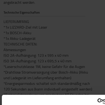
angebracht werden.
Technische Eigenschaften
LIEFERUMFANG
*1x LIZZARD-Ziel mit Laser
*1x BOSCH-Akku
*1x Akku-Ladegerät
TECHNISCHE DATEN:
Abmessungen
ISO 2A-Aufhängung: 123 x 595 x 40 mm
ISO 3A-Aufhängung: 123 x 695,5 x 40 mm
*Laserschutzklasse 1M, keine Gefahr für die Augen
*Drahtlose Stromversorgung über Bosch-Akku (Akku
und Ladegerät im Lieferumfang enthalten)
*Energiesparmodus: schaltet sich standardmäßig nach
120 Sekunden aus (kann individuell eingestellt werden)
*Batterielebensdauer von mindestens 50 Stunden bei
Raumtemperatur