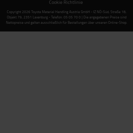
Cookie Richtlinie
Copyright 2026 Toyota Material Handling Austria GmbH - IZ NÖ-Süd, Straße 18,
Objekt 79, 2351 Laxenburg - Telefon: 05 05 70 0 | Die angegebenen Preise sind
Nettopreise und gelten ausschließlich für Bestellungen über unseren Online-Shop.