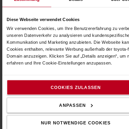
Diese Webseite verwendet Cookies
ENTDECKEN SIE UNSER ZUBEHÖR-SHOP
Wir verwenden Cookies, um Ihre Benutzererfahrung zu verb
unseren Datenverkehr zu analysieren und kundenspezifisch
Kommunikation und Marketing anzubieten. Die Webseite ka
Cookies enthalten, relevante Werbung außerhalb der toyota-fo
Domain anzuzeigen. Klicken Sie auf „Details anzeigen“, um
erfahren und Ihre Cookie-Einstellungen anzupassen.
Drehen Sie auf!
COOKIES ZULASSEN
Mit der richtigen Beleuchtung bleibt Ihr Gerät immer
sichtbar und sicher unterwegs. Wählen Sie die von Ihnen
gewünschte Lichtstärke und Farbe.
ANPASSEN
Entdecken Sie unsere Auswahl an Lichstsystemen
NUR NOTWENDIGE COOKIES