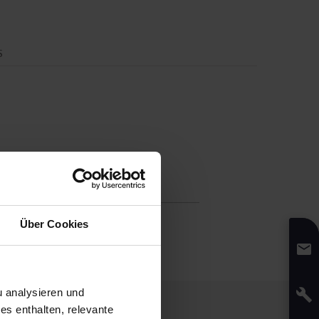
S
fikation
36
cm
Über Cookies
:
18,5
cm
 analysieren und
s enthalten, relevante