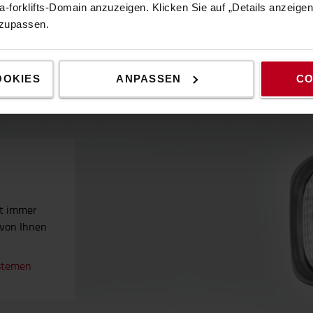
-forklifts-Domain anzuzeigen. Klicken Sie auf „Details anzeige
Beliebtes Zubehör
nzupassen.
OOKIES
ANPASSEN
CO
ät immer
 von Ihnen
stemen