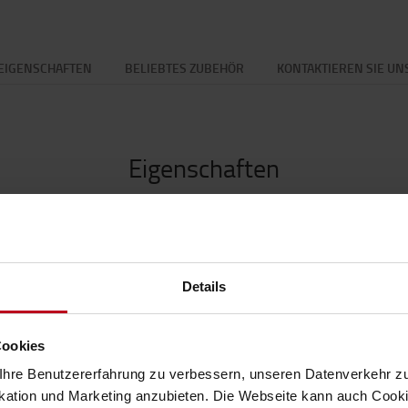
EIGENSCHAFTEN
BELIEBTES ZUBEHÖR
KONTAKTIEREN SIE UN
Eigenschaften
t der ultimative Begleiter für Ihre Outdoor-Abenteuer! Es
Spezi
das Ihre Ausrüstung unter allen Bedingungen sicher und
hren Bedürfnissen gerecht zu werden.
Höhe
:
Details
Breite
Cookies
hre Benutzererfahrung zu verbessern, unseren Datenverkehr zu
tion und Marketing anzubieten. Die Webseite kann auch Cookie