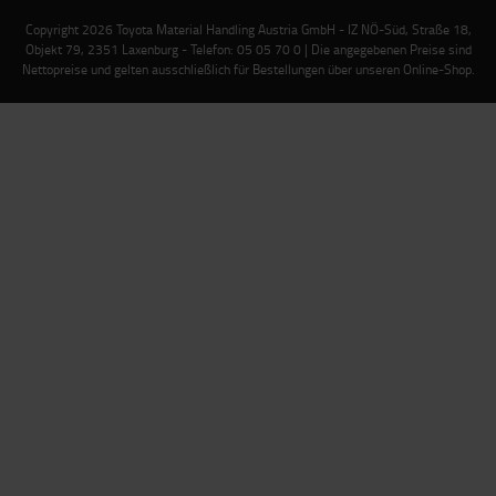
Copyright 2026 Toyota Material Handling Austria GmbH - IZ NÖ-Süd, Straße 18,
Objekt 79, 2351 Laxenburg - Telefon: 05 05 70 0 | Die angegebenen Preise sind
Nettopreise und gelten ausschließlich für Bestellungen über unseren Online-Shop.