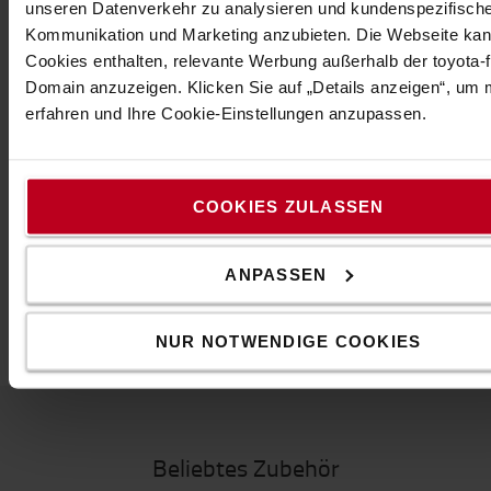
* Etagenabmessung (mm): 620 x 425, 750 x 425, 1.000 x
unseren Datenverkehr zu analysieren und kundenspezifisch
425 oder 1.200 x 425
Kommunikation und Marketing anzubieten. Die Webseite ka
* Länge (mm): 800, 930, 1.180 oder 1.380
Cookies enthalten, relevante Werbung außerhalb der toyota-fo
* Breite (mm): 460
Domain anzuzeigen. Klicken Sie auf „Details anzeigen“, um
* Höhe (mm): 1.585
erfahren und Ihre Cookie-Einstellungen anzupassen.
* Handgriff: Horizontal
* Bodenfarbe: Grau
* Ma x . Belastung: 200 kg
COOKIES ZULASSEN
Spezifikation
Höhe
:
1,585
m
ANPASSEN
Breite
:
46
cm
Länge
:
80
cm
NUR NOTWENDIGE COOKIES
Beliebtes Zubehör