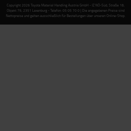
Copyright 2026 Toyota Material Handling Austria GmbH - IZ NÖ-Süd, Straße 18,
Objekt 79, 2351 Laxenburg - Telefon: 05 05 70 0 | Die angegebenen Preise sind
Nettopreise und gelten ausschließlich für Bestellungen über unseren Online-Shop.