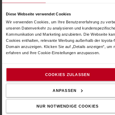
Rüsten Sie Ihren Stapler schnell und einfach für den
Diese Webseite verwendet Cookies
Winterdienst um! Der Streuwagen ist in zwei
Wir verwenden Cookies, um Ihre Benutzererfahrung zu verb
verschiedenen Varianten verfügbar und eignet sich
unseren Datenverkehr zu analysieren und kundenspezifisch
sowohl zum Streuen von Salz als auch von Sand.
Kommunikation und Marketing anzubieten. Die Webseite ka
Spezifikation
Cookies enthalten, relevante Werbung außerhalb der toyota-fo
Domain anzuzeigen. Klicken Sie auf „Details anzeigen“, um
Gewicht
:
84
kg
erfahren und Ihre Cookie-Einstellungen anzupassen.
COOKIES ZULASSEN
Beliebtes Zubehör
ANPASSEN
ENTDECKEN SIE UNSER ZUBEHÖR-SHOP
NUR NOTWENDIGE COOKIES