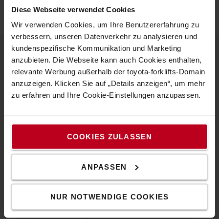
Diese Webseite verwendet Cookies
Wir verwenden Cookies, um Ihre Benutzererfahrung zu
verbessern, unseren Datenverkehr zu analysieren und
kundenspezifische Kommunikation und Marketing
anzubieten. Die Webseite kann auch Cookies enthalten,
Über Toyota
relevante Werbung außerhalb der toyota-forklifts-Domain
anzuzeigen. Klicken Sie auf „Details anzeigen“, um mehr
Karriere
zu erfahren und Ihre Cookie-Einstellungen anzupassen.
Darum Toyota!
Design von Toyota
COOKIES ZULASSEN
Presse und News
ANPASSEN
Toyota Werte
Der Toyota Way
NUR NOTWENDIGE COOKIES
Toyota Produktionssystem (TPS)