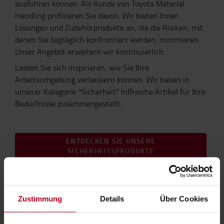
ausführen können. Als Kunde von Toyota Material
Handling profitieren Sie davon. Wir bieten Ihnen
Lösungen und Zubehörprodukte an, die die Risiken, mit
denen Sie tagtäglich konfrontiert werden, minimieren.
Unser Angebot erweitern wir kontinuierlich.
Lassen Sie sich inspirieren, wie Sie Ihre
Arbeitsumgebung verbessern können. Wir haben in
unserer Kategorie "Sicherheit" hilfreiche Artikel für Ihre
Bedürfnisse zusammengestellt.
ENTDECKEN SIE UNSERE
SICHERHEITSPRODUKTE
Wir bieten Sicherheit für alle Situationen
Zustimmung
Details
Über Cookies