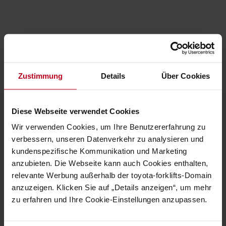
Gemeinsam auf die Olympischen Spiele
Paris 2024 hinarbeiten
Zustimmung
Details
Über Cookies
Das Zusammentreffen von Menschen bei den
Olympischen und Paralympischen Spielen Paris
2024 wird erhebliche logistische Herausforderungen
Diese Webseite verwendet Cookies
mit sich bringen und die Verkehrsabläufe in dicht
Wir verwenden Cookies, um Ihre Benutzererfahrung zu
besiedelten Gebieten komplexer machen. Um die
verbessern, unseren Datenverkehr zu analysieren und
Probleme der städtischen Logistik zu antizipieren,
kundenspezifische Kommunikation und Marketing
die durch das internationale Ereignis entstehen
anzubieten. Die Webseite kann auch Cookies enthalten,
könnten, hat die Metropole Paris private und
relevante Werbung außerhalb der toyota-forklifts-Domain
öffentliche Akteure zusammengebracht. Die
anzuzeigen. Klicken Sie auf „Details anzeigen“, um mehr
Arbeitsgruppe "Alltägliche Logistik während Paris
zu erfahren und Ihre Cookie-Einstellungen anzupassen.
2024" zielt darauf ab, die Lebensqualität der
Einwohner zu erhalten, wobei die verschiedenen