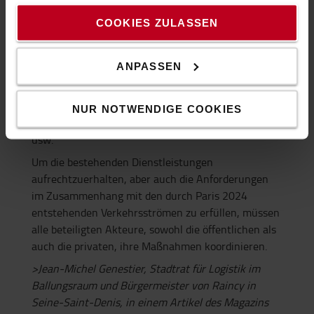
Akteure eng zusammenarbeiten. Die erarbeiteten
Lösungen zielen darauf ab, den täglichen Verkehr zu
COOKIES ZULASSEN
optimieren: zeitlich befristete Genehmigungen für
Lastwagen zur Belieferung von Geschäften in
ANPASSEN
ausgewiesenen Bereichen, Sonderparkmaßnahmen,
nächtliche Lieferungen, Verschiebung von
Aktivitäten, wo immer möglich, Zusammenlegung
NUR NOTWENDIGE COOKIES
oder Bündelung von Lieferungen oder Lagerung
usw.
Um die bestehenden Dienstleistungen
aufrechtzuerhalten, aber auch die Anforderungen
im Zusammenhang mit den durch Paris 2024
entstehenden Verkehrsströmen zu erfüllen, müssen
alle beteiligten Akteure, sowohl die öffentlichen als
auch die privaten, ihre Maßnahmen koordinieren.
>Jean-Michel Genestier,
Stadtrat für Logistik im
Ballungsraum und Bürgermeister von Raincy in
Seine-Saint-Denis, in einem Artikel des Magazins