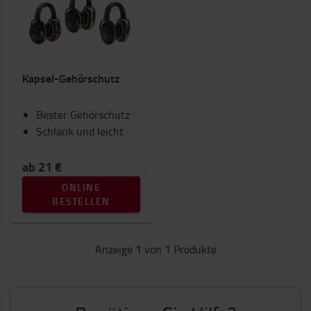
Beleuchtung
Gabeln und Gabelverlängerungen
Gabelstapler Anbaugeräte
IC-Gabelstapler
Kapsel-Gehörschutz
Innenausstattung
RAM Mounts
Bester Gehörschutz
Sicherheit
Schlank und leicht
Sitze
Toyota Fanshop
Transportwagen & Betriebsroller
ab 21 €
Winter
ONLINE
BESTELLEN
Kategorie
Gehörschutz
(1)
Anzeige 1 von 1 Produkte