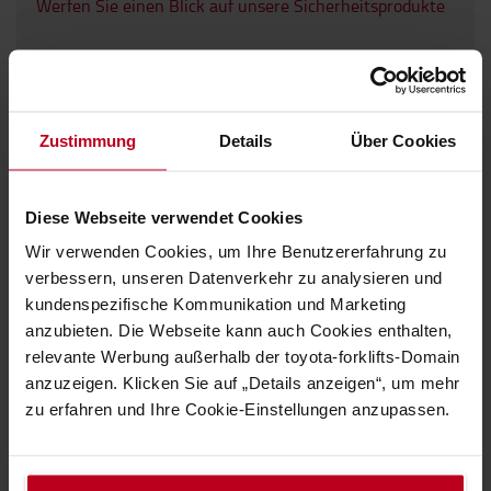
Werfen Sie einen Blick auf unsere Sicherheitsprodukte
Zustimmung
Details
Über Cookies
Diese Webseite verwendet Cookies
Wir verwenden Cookies, um Ihre Benutzererfahrung zu
verbessern, unseren Datenverkehr zu analysieren und
Drehen Sie auf!
kundenspezifische Kommunikation und Marketing
anzubieten. Die Webseite kann auch Cookies enthalten,
Mit der richtigen Beleuchtung bleibt Ihr Gerät immer
relevante Werbung außerhalb der toyota-forklifts-Domain
sichtbar und sicher unterwegs. Wählen Sie die von Ihnen
anzuzeigen. Klicken Sie auf „Details anzeigen“, um mehr
gewünschte Lichtstärke und Farbe.
zu erfahren und Ihre Cookie-Einstellungen anzupassen.
Entdecken Sie unsere Auswahl an Lichstsystemen