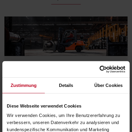
Sicherheit geht vor, immer
Eine sichere Arbeitsvertretung hat sich darum
Zustimmung
Details
Über Cookies
gekümmert.
Werfen Sie einen Blick auf unsere Sicherheitsprodukte
Diese Webseite verwendet Cookies
Wir verwenden Cookies, um Ihre Benutzererfahrung zu
verbessern, unseren Datenverkehr zu analysieren und
kundenspezifische Kommunikation und Marketing