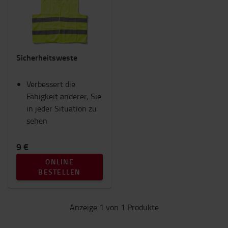
Beleuchtung
Gabeln und Gabelverlängerungen
Gabelstapler Anbaugeräte
IC-Gabelstapler
Sicherheitsweste
Innenausstattung
RAM Mounts
Verbessert die
Sicherheit
Fähigkeit anderer, Sie
Sitze
in jeder Situation zu
Toyota Fanshop
sehen
Transportwagen & Betriebsroller
Winter
9 €
Kategorie
ONLINE
BESTELLEN
Warnwesten
(1)
Anzeige 1 von 1 Produkte